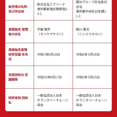
国分グループ本社株式
株式会社ミクリード
販売場の名称
会社
東京都新宿区西新宿2-
及び所在地
東京都中央区日本橋1-
3-1
1-1
酒類販売
管理
守屋 賢邦
西川 貴志
者の氏名
（モリヤマサクニ）
（ニシカワタカシ）
酒類販売管理
研修受講 年月
令和7年6月18日
令和6年 5月16日
日
次回研修の
受
令和10年6月17日
令和9年 5月15日
講期限
一般社団法人日本
一般社団法人日本
研修実施
団体
ボランタリーチェーン
ボランタリーチェーン
名
協会
協会