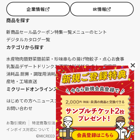
企業情報
IR情報
商品を探す
新商品
セール品
クーポン
特集一覧
メニューのヒント
デジタルカタログ一覧
カテゴリから探す
水産物
肉類
野菜類
前菜・珍味
串もの
揚げ物
餃子・点心
お食事
乳製品
デザート
ドリンク
お酒
調味料
消耗品 卓上・客席用
消耗品 厨房・調理用
消耗品 クレンリネス
生鮮品（配送便限定）
産地・工場直送
ミクリードオンラインストアについて
はじめての方へ
ニュース
コラム
ご利用ガイド
会社概要
お問い合わせ
お取引規約
特定商取引法に基づく表記
個人情報保護方針
インボイス対応について
サイトマップ
©MICREED CO.,LTD. All Rights Reserved.