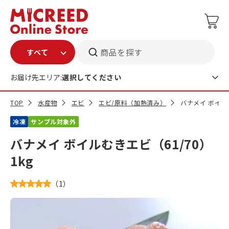
商品を探す
お届け先エリア:
選択してください
TOP
水産物
エビ
エビ/原料（加熱済み）
バナメイ ボイルむ
冷凍
サンプル対象外
バナメイ ボイルむきエビ（61/70）
1kg
（
1
）