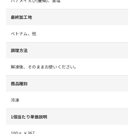
バナメイえび(養殖)、食塩
最終加工地
ベトナム、他
調理方法
解凍後、そのままお使いください。
商品種別
冷凍
1個当たり単価説明
100ｇ ￥367