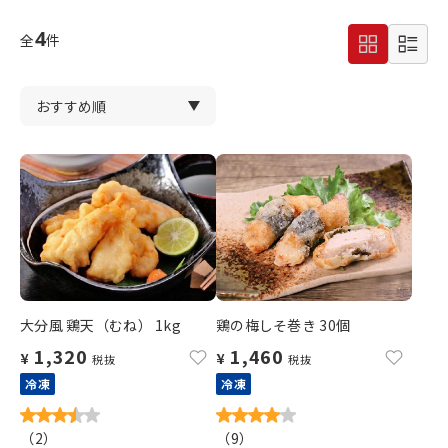
4
全
件
大分風 鶏天（むね） 1kg
鶏の梅しそ巻き 30個
1,320
1,460
¥
¥
税抜
税抜
冷凍
冷凍
（
2
）
（
9
）