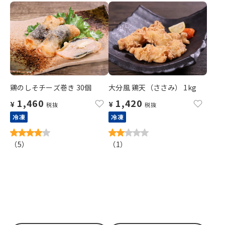
鶏のしそチーズ巻き 30個
大分風 鶏天（ささみ） 1kg
1,460
1,420
¥
¥
税抜
税抜
冷凍
冷凍
（
5
）
（
1
）