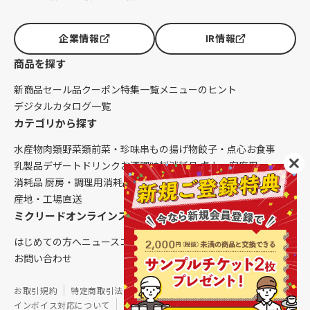
企業情報
IR情報
商品を探す
新商品
セール品
クーポン
特集一覧
メニューのヒント
デジタルカタログ一覧
カテゴリから探す
水産物
肉類
野菜類
前菜・珍味
串もの
揚げ物
餃子・点心
お食事
乳製品
デザート
ドリンク
お酒
調味料
消耗品 卓上・客席用
消耗品 厨房・調理用
消耗品 クレンリネス
生鮮品（配送便限定）
産地・工場直送
ミクリードオンラインストアについて
はじめての方へ
ニュース
コラム
ご利用ガイド
会社概要
お問い合わせ
お取引規約
特定商取引法に基づく表記
個人情報保護方針
インボイス対応について
サイトマップ