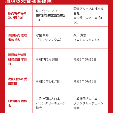
酒類販売
管理者標識
国分グループ本社株式
株式会社ミクリード
販売場の名称
会社
東京都新宿区西新宿2-
及び所在地
東京都中央区日本橋1-
3-1
1-1
酒類販売
管理
守屋 賢邦
西川 貴志
者の氏名
（モリヤマサクニ）
（ニシカワタカシ）
酒類販売管理
研修受講 年月
令和7年6月18日
令和6年 5月16日
日
次回研修の
受
令和10年6月17日
令和9年 5月15日
講期限
一般社団法人日本
一般社団法人日本
研修実施
団体
ボランタリーチェーン
ボランタリーチェーン
名
協会
協会