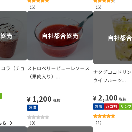
（
5
）
（
5
）
ー終売
自社都合終売
自社都
ョコラ（チョ
ストロベリーピューレソース
ナタデココドリン
（果肉入り）...
ウイフルーツ...
2,100
1,200
¥
¥
税抜
税抜
冷凍
ハコ割
サンプ
冷凍
（
1
）
ちら
（
0
）