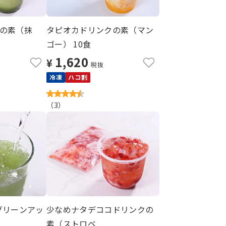
の素（抹
タピオカドリンクの素（マン
ゴー） 10食
1,620
¥
税抜
冷凍
ハコ割
（
3
）
グリーンアッ
少なめナタデココドリンクの
素（ストロベ...