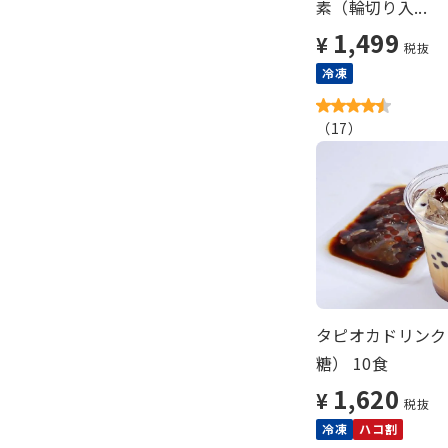
素（輪切り入...
1,499
¥
税抜
冷凍
（
17
）
タピオカドリンク
糖） 10食
1,620
¥
税抜
冷凍
ハコ割