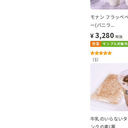
モナン フラッペ
ー(バニラ...
3,280
¥
税抜
常温
サンプル対象外
（
1
）
牛乳のいらないタ
ンクの素(黒...