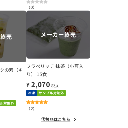
（
0
）
メーカー終売
合終売
フラペリッチ 抹茶（小豆入
クの素（キ
り） 15食
2,070
¥
税抜
冷凍
サンプル対象外
ル対象外
（
2
）
代替品はこちら