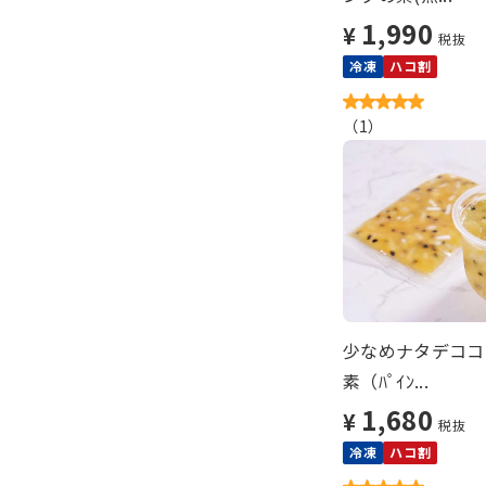
1,990
¥
税抜
冷凍
ハコ割
（
1
）
少なめナタデココ
素（ﾊﾟｲﾝ...
1,680
¥
税抜
冷凍
ハコ割