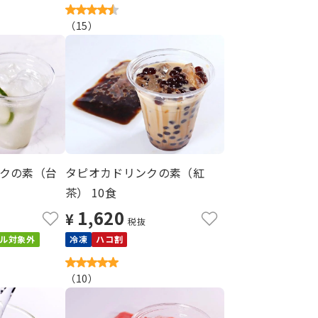
（
15
）
クの素（台
タピオカドリンクの素（紅
茶） 10食
1,620
¥
税抜
ル対象外
冷凍
ハコ割
（
10
）