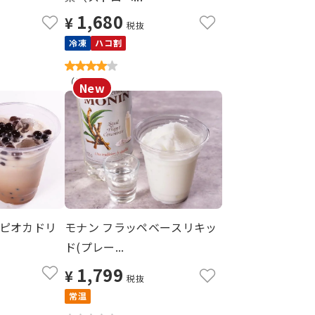
1,680
¥
税抜
冷凍
ハコ割
（
3
）
ピオカドリ
モナン フラッペベースリキッ
ド(プレー...
1,799
¥
税抜
常温