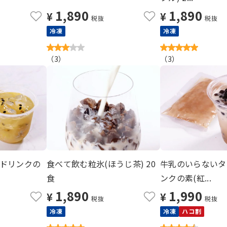
1,890
1,890
¥
¥
税抜
税抜
冷凍
冷凍
（
3
）
（
3
）
ドリンクの
食べて飲む粒氷(ほうじ茶) 20
牛乳のいらないタ
食
ンクの素(紅...
1,890
1,990
¥
¥
税抜
税抜
冷凍
冷凍
ハコ割