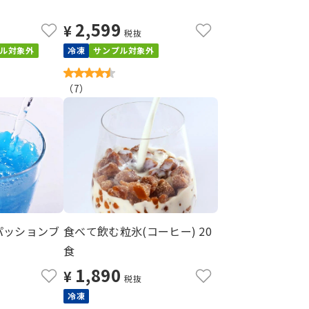
2,599
¥
税抜
ル対象外
冷凍
サンプル対象外
（
7
）
パッションブ
食べて飲む粒氷(コーヒー) 20
食
1,890
¥
税抜
冷凍