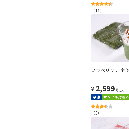
（
11
）
フラペリッチ 宇治
2,599
¥
税抜
冷凍
サンプル対象外
（
5
）