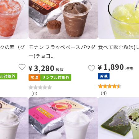
クの素（グ
モナン フラッペベースパウダ
食べて飲む粒氷(レ
ー(チョコ...
1,890
3,280
¥
¥
税抜
税抜
ル対象外
冷凍
常温
サンプル対象外
（
4
）
（
0
）