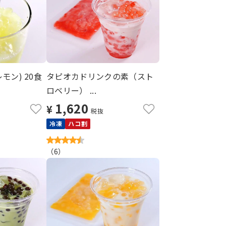
モン) 20食
タピオカドリンクの素（スト
ロベリー） ...
1,620
¥
税抜
冷凍
ハコ割
（
6
）