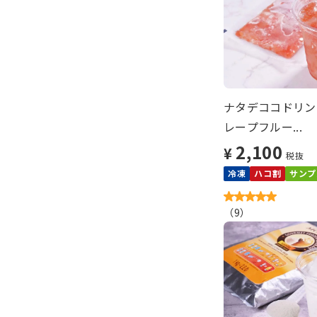
ナタデココドリン
レープフルー...
2,100
¥
税抜
冷凍
ハコ割
サンプ
（
9
）