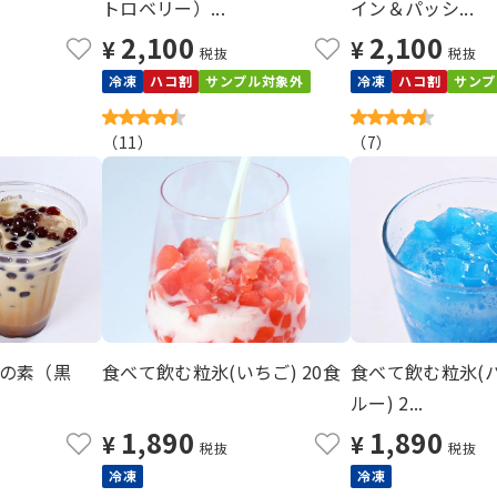
トロベリー）...
イン＆パッシ...
2,100
2,100
¥
¥
税抜
税抜
冷凍
ハコ割
サンプル対象外
冷凍
ハコ割
サンプ
（
11
）
（
7
）
の素（黒
食べて飲む粒氷(いちご) 20食
食べて飲む粒氷(
ルー) 2...
1,890
1,890
¥
¥
税抜
税抜
冷凍
冷凍