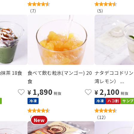
（
7
）
（
5
）
抹茶 18食
食べて飲む粒氷(マンゴー) 20
ナタデココドリン
食
湾レモン） ...
1,890
2,100
¥
¥
税抜
税抜
冷凍
冷凍
ハコ割
サンプ
（
4
）
（
12
）