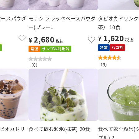
ベースパウダ
モナン フラッペベースパウダ
タピオカドリンク
ー(プレー...
茶） 10食
1,620
2,680
¥
¥
税抜
税抜
冷凍
ハコ割
常温
サンプル対象外
（
9
）
（
0
）
ピオカドリ
食べて飲む粒氷(抹茶) 20食
食べて飲む粒氷(
プル) 2...