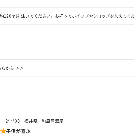
約120mlを注いでください。お好みでホイップやシロップを加えてく
らから ＞＞
号：
2***08
福井県
和風居酒屋
子供が喜ぶ