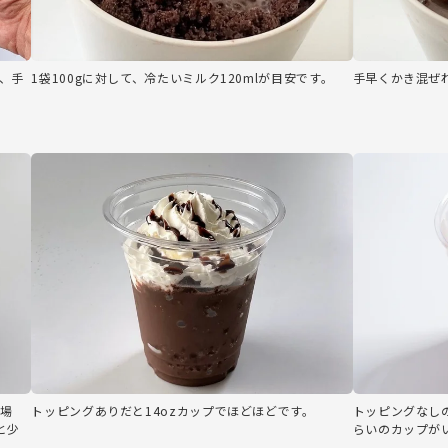
、手
1袋100gに対して、冷たいミルク120mlが目安です。
手早くかき混ぜ
の場
トッピングありだと14ozカップでほどほどです。
トッピングなしの
と少
らいのカップが