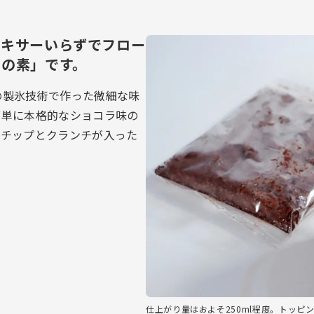
ミキサーいらずでフロー
ペの素」です。
の製氷技術で作った微細な味
簡単に本格的なショコラ味の
コチップとクランチが入った
仕上がり量はおよそ250ml程度。トッピ