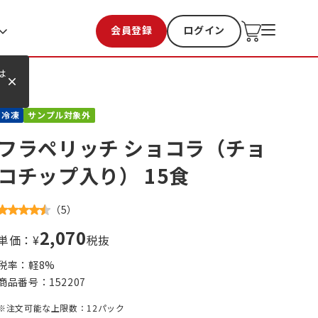
会員登録
ログイン
お気に入り
過去購入
は
冷凍
サンプル対象外
フラペリッチ ショコラ（チョ
コチップ入り） 15食
（
5
）
2,070
単価：¥
税抜
税率：軽
8
%
商品番号：
152207
※注文可能な上限数：12パック