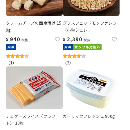
クリームチーズの西京漬け 15
グラスフェッドモッツァレラ
0g
（小粒シュレ...
940
2,390
¥
¥
税抜
税抜
冷凍
冷凍
サンプル対象外
（
1
）
（
3
）
チェダースライス〈クラフ
ガーリックフレッシュ 900g
ト〉 10枚