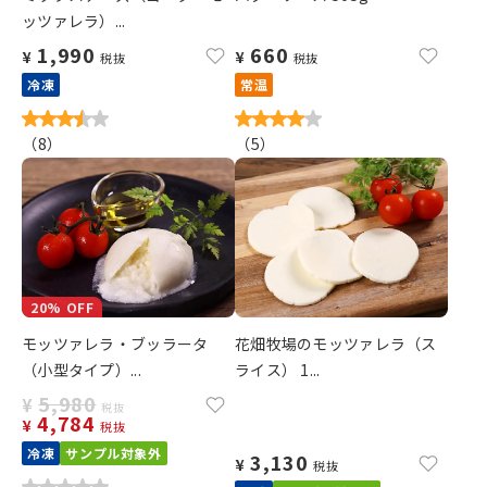
ッツァレラ）...
1,990
660
¥
¥
税抜
税抜
冷凍
常温
（
8
）
（
5
）
20% OFF
モッツァレラ・ブッラータ
花畑牧場のモッツァレラ（ス
（小型タイプ）...
ライス） 1...
5,980
¥
税抜
4,784
¥
税抜
冷凍
サンプル対象外
3,130
¥
税抜