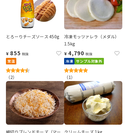
とろーりチーズソース 450g
冷凍モッツァレラ（メダル）
1.5kg
855
4,790
¥
¥
税抜
税抜
常温
冷凍
サンプル対象外
（
2
）
（
1
）
細切りブレンドチーズ（マー
クリームチーズ 1kg