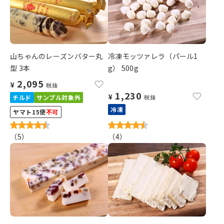
山ちゃんのレーズンバター丸
冷凍モッツァレラ（パール1
型 3本
g） 500g
2,095
¥
税抜
1,230
¥
チルド
サンプル対象外
税抜
冷凍
ヤマト15便
不可
（
5
）
（
4
）