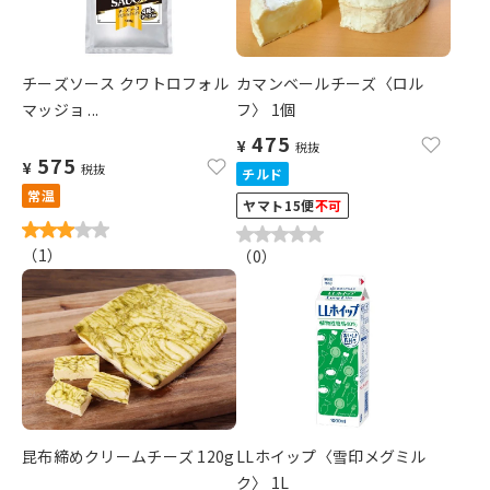
チーズソース クワトロフォル
カマンベールチーズ〈ロル
マッジョ ...
フ〉 1個
475
¥
税抜
575
¥
税抜
チルド
常温
ヤマト15便
不可
（
1
）
（
0
）
昆布締めクリームチーズ 120g
LLホイップ〈雪印メグミル
ク〉 1L