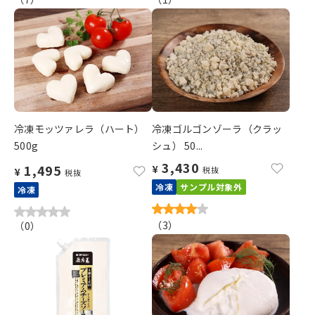
冷凍モッツァレラ（ハート）
冷凍ゴルゴンゾーラ（クラッ
500g
シュ） 50...
3,430
1,495
¥
税抜
¥
税抜
冷凍
サンプル対象外
冷凍
（
3
）
（
0
）