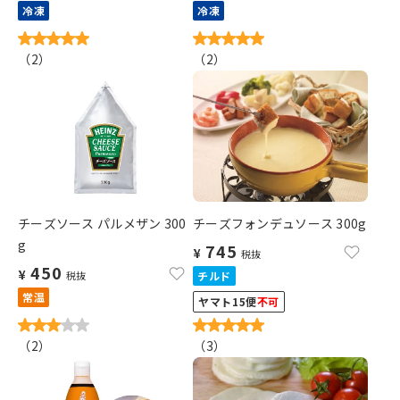
冷凍
冷凍
（
2
）
（
2
）
チーズソース パルメザン 300
チーズフォンデュソース 300g
g
745
¥
税抜
450
¥
税抜
チルド
常温
ヤマト15便
不可
（
2
）
（
3
）