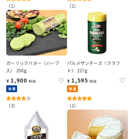
（
1
）
（
1
）
ガーリックバター（ハーブ
パルメザンチーズ〈クラフ
入） 250g
ト〉 227g
1,900
1,595
¥
¥
税抜
税抜
冷凍
常温
（
3
）
（
1
）