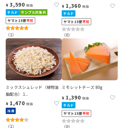
3,590
1,360
¥
税抜
¥
税抜
チルド
サンプル対象外
チルド
ヤマト15便
不可
ヤマト15便
不可
（
1
）
（
0
）
ミックスシュレッド（植物油
ミモレットチーズ 80g
脂配合） 1...
1,390
¥
税抜
1,470
¥
税抜
チルド
冷凍
ヤマト15便
不可
（
1
）
（
0
）