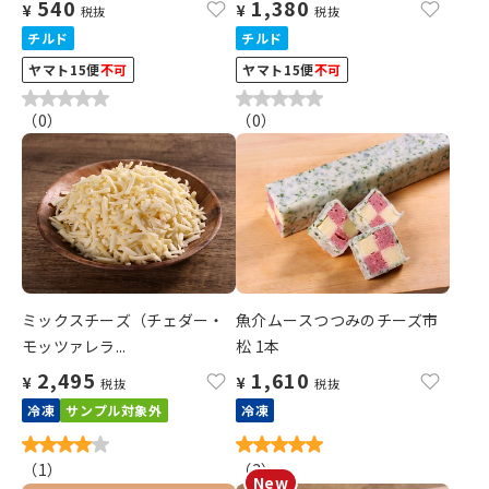
540
1,380
¥
¥
税抜
税抜
チルド
チルド
ヤマト15便
不可
ヤマト15便
不可
（
0
）
（
0
）
ミックスチーズ（チェダー・
魚介ムースつつみのチーズ市
モッツァレラ...
松 1本
2,495
1,610
¥
¥
税抜
税抜
冷凍
サンプル対象外
冷凍
（
1
）
（
3
）