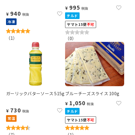
995
¥
税抜
940
¥
税抜
チルド
冷凍
ヤマト15便
不可
（
1
）
（
0
）
ガーリックバターソース 515g
ブルーチーズスライス 100g
1,050
¥
税抜
730
¥
税抜
チルド
常温
ヤマト15便
不可
（
7
）
（
1
）