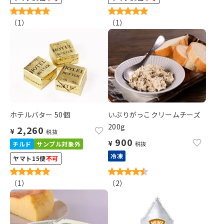
（
1
）
（
1
）
ホテルバター 50個
いぶりがっこクリームチーズ
200g
2,260
¥
税抜
900
¥
チルド
サンプル対象外
税抜
冷凍
ヤマト15便
不可
（
1
）
（
2
）