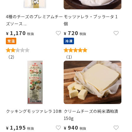
4種のチーズのプレミアムチー
モッツァレラ・ブッラータ 1
ズソース ...
個
1,170
720
¥
¥
税抜
税抜
常温
冷凍
（
2
）
（
1
）
クッキングモッツァレラ 10本
クリームチーズの純米酒粕漬
150g
1,195
940
¥
¥
税抜
税抜