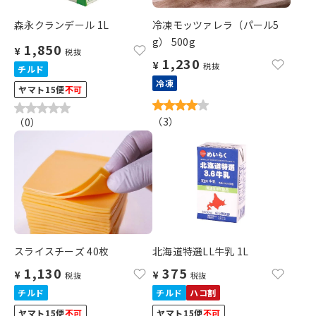
森永クランデール 1L
冷凍モッツァレラ（パール5
g） 500g
1,850
¥
税抜
1,230
¥
税抜
チルド
冷凍
ヤマト15便
不可
（
3
）
（
0
）
スライスチーズ 40枚
北海道特選LL牛乳 1L
1,130
375
¥
¥
税抜
税抜
チルド
チルド
ハコ割
ヤマト15便
不可
ヤマト15便
不可