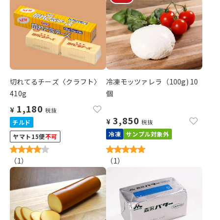
切れてるチーズ〈クラフト〉
冷凍モッツァレラ（100g) 10
410g
個
1,180
¥
税抜
3,850
¥
チルド
税抜
冷凍
サンプル対象外
ヤマト15便
不可
（
1
）
（
1
）