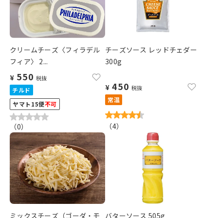
クリームチーズ〈フィラデル
チーズソース レッドチェダー
フィア〉 2...
300g
550
¥
税抜
450
¥
税抜
チルド
常温
ヤマト15便
不可
（
4
）
（
0
）
ミックスチーズ（ゴーダ・モ
バターソース 505g