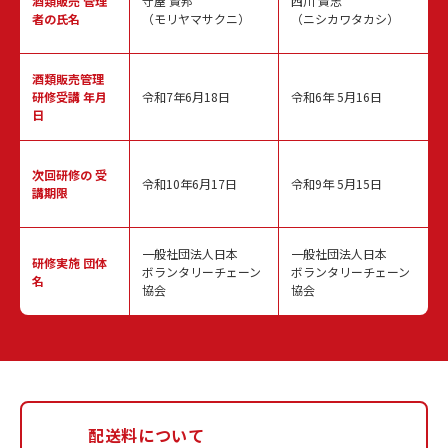
酒類販売
管理
守屋 賢邦
西川 貴志
者の氏名
（モリヤマサクニ）
（ニシカワタカシ）
酒類販売管理
研修受講 年月
令和7年6月18日
令和6年 5月16日
日
次回研修の
受
令和10年6月17日
令和9年 5月15日
講期限
一般社団法人日本
一般社団法人日本
研修実施
団体
ボランタリーチェーン
ボランタリーチェーン
名
協会
協会
配送料について