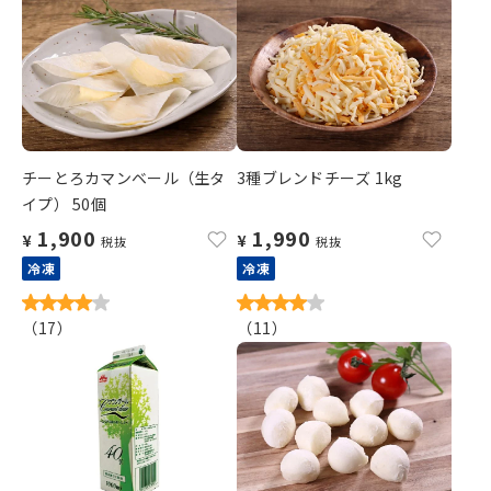
チーとろカマンベール（生タ
3種ブレンドチーズ 1kg
イプ） 50個
1,900
1,990
¥
¥
税抜
税抜
冷凍
冷凍
（
17
）
（
11
）