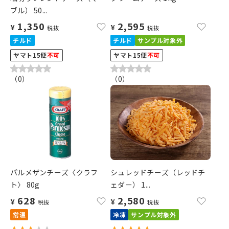
ブル） 50...
1,350
2,595
¥
¥
税抜
税抜
チルド
チルド
サンプル対象外
ヤマト15便
不可
ヤマト15便
不可
（
0
）
（
0
）
パルメザンチーズ〈クラフ
シュレッドチーズ（レッドチ
ト〉 80g
ェダー） 1...
628
2,580
¥
¥
税抜
税抜
常温
冷凍
サンプル対象外