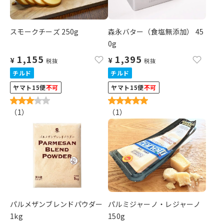
スモークチーズ 250g
森永バター（食塩無添加） 45
0g
1,155
1,395
¥
¥
税抜
税抜
チルド
チルド
ヤマト15便
不可
ヤマト15便
不可
（
1
）
（
1
）
パルメザンブレンドパウダー
パルミジャーノ・レジャーノ
1kg
150g