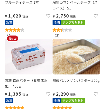
フルーティチーズ 1本
冷凍カマンベールチーズ（ス
ライス） 5...
1,620
2,750
¥
¥
税抜
税抜
冷凍
冷凍
サンプル対象外
（
3
）
（
3
）
冷凍 森永バター（食塩無添
熟成パルメザンパウダー 500g
加） 450g
1,395
2,290
¥
¥
税抜
税抜
冷凍
冷凍
サンプル対象外