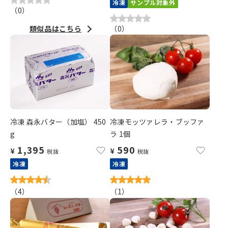
冷凍
サンプル対象外
（
0
）
類似品はこちら
（
0
）
冷凍 森永バター（加塩） 450
冷凍モッツァレラ・ブッファ
g
ラ 1個
1,395
590
¥
¥
税抜
税抜
冷凍
冷凍
（
4
）
（
1
）