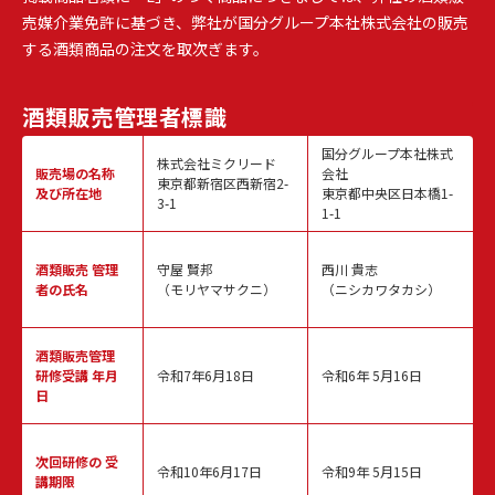
売媒介業免許に基づき、弊社が国分グループ本社株式会社の販売
する酒類商品の注文を取次ぎます。
酒類販売
管理者標識
国分グループ本社株式
株式会社ミクリード
販売場の名称
会社
東京都新宿区西新宿2-
及び所在地
東京都中央区日本橋1-
3-1
1-1
酒類販売
管理
守屋 賢邦
西川 貴志
者の氏名
（モリヤマサクニ）
（ニシカワタカシ）
酒類販売管理
研修受講 年月
令和7年6月18日
令和6年 5月16日
日
次回研修の
受
令和10年6月17日
令和9年 5月15日
講期限