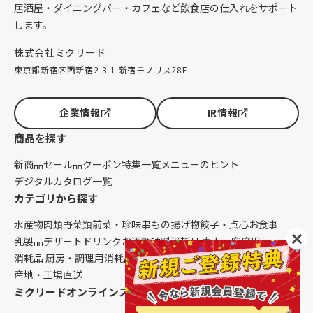
居酒屋・ダイニングバー・カフェなど飲食店の仕入れをサポート
します。
株式会社ミクリード
東京都新宿区西新宿2-3-1 新宿モノリス28F
企業情報
IR情報
商品を探す
新商品
セール品
クーポン
特集一覧
メニューのヒント
デジタルカタログ一覧
カテゴリから探す
水産物
肉類
野菜類
前菜・珍味
串もの
揚げ物
餃子・点心
お食事
乳製品
デザート
ドリンク
お酒
調味料
消耗品 卓上・客席用
消耗品 厨房・調理用
消耗品 クレンリネス
生鮮品（配送便限定）
産地・工場直送
ミクリードオンラインストアについて