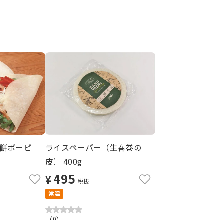
餅ポーピ
ライスペーパー（生春巻の
皮） 400g
495
¥
税抜
常温
（
0
）