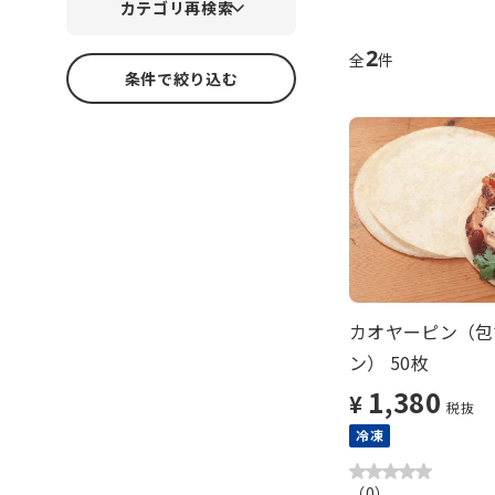
カテゴリ再検索
2
全
件
条件で絞り込む
カオヤーピン（包
ン） 50枚
1,380
¥
税抜
冷凍
（
0
）