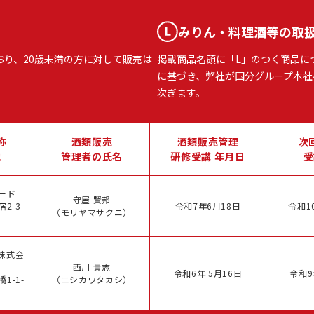
みりん・料理酒等の取
おり、20歳未満の方に対して販売は
掲載商品名頭に「L」のつく商品に
に基づき、弊社が国分グループ本社
次ぎます。
称
酒類販売
酒類販売管理
次
地
管理者の氏名
研修受講 年月日
受
ード
守屋 賢邦
2-3-
令和7年6月18日
令和1
（モリヤマサクニ）
株式会
西川 貴志
令和6年 5月16日
令和9
1-1-
（ニシカワタカシ）