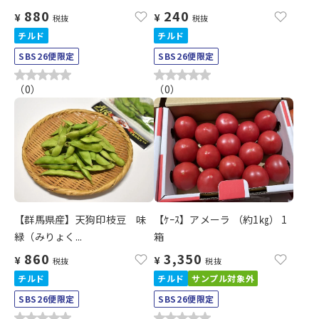
880
240
¥
¥
税抜
税抜
チルド
チルド
SBS26便限定
SBS26便限定
（
0
）
（
0
）
【群馬県産】天狗印枝豆 味
【ｹｰｽ】アメーラ （約1㎏） 1
緑（みりょく...
箱
860
3,350
¥
¥
税抜
税抜
チルド
チルド
サンプル対象外
SBS26便限定
SBS26便限定