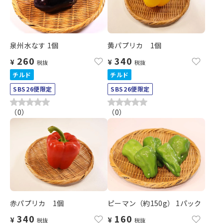
泉州水なす 1個
黄パプリカ 1個
260
340
¥
¥
税抜
税抜
チルド
チルド
SBS26便限定
SBS26便限定
（
0
）
（
0
）
赤パプリカ 1個
ピーマン（約150g） 1パック
340
160
¥
¥
税抜
税抜