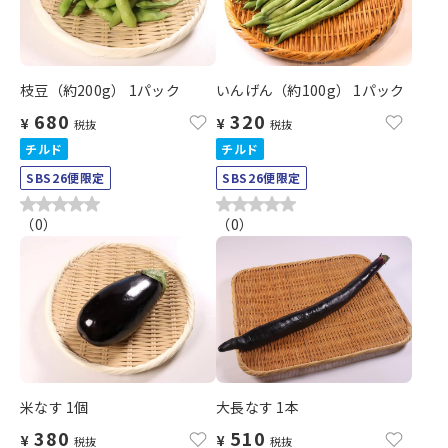
枝豆（約200g） 1パック
いんげん（約100g） 1パック
680
320
¥
¥
税抜
税抜
チルド
チルド
SBS26便限定
SBS26便限定
（
0
）
（
0
）
米なす 1個
大長なす 1本
380
510
¥
¥
税抜
税抜