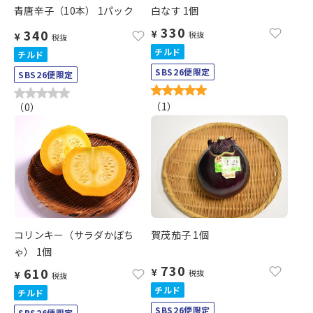
青唐辛子（10本） 1パック
白なす 1個
330
340
¥
税抜
¥
税抜
チルド
チルド
SBS26便限定
SBS26便限定
（
1
）
（
0
）
コリンキー（サラダかぼち
賀茂茄子 1個
ゃ） 1個
730
610
¥
税抜
¥
税抜
チルド
チルド
SBS26便限定
SBS26便限定