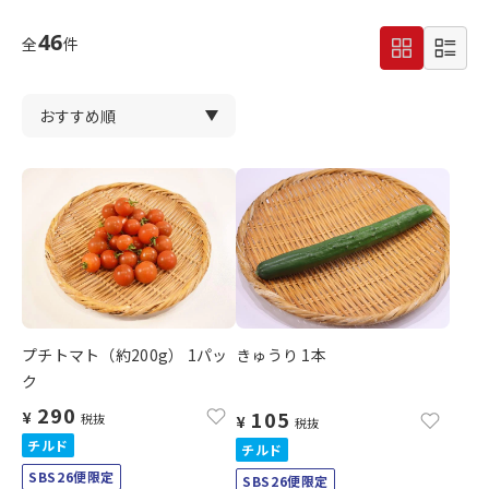
46
全
件
プチトマト（約200g） 1パッ
きゅうり 1本
ク
290
105
¥
税抜
¥
税抜
チルド
チルド
SBS26便限定
SBS26便限定