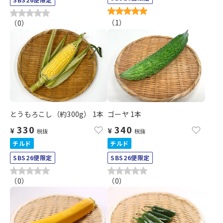
（
1
）
（
0
）
とうもろこし（約300g） 1本
ゴーヤ 1本
330
340
¥
¥
税抜
税抜
チルド
チルド
SBS26便限定
SBS26便限定
（
0
）
（
0
）