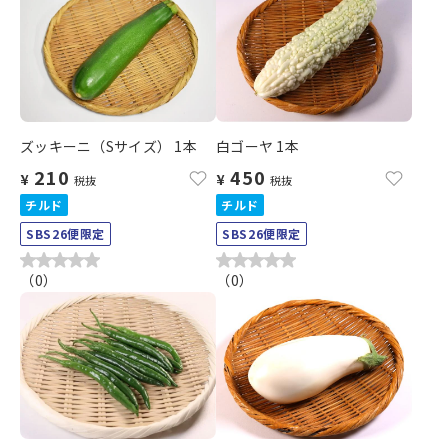
ズッキーニ（Sサイズ） 1本
白ゴーヤ 1本
210
450
¥
¥
税抜
税抜
チルド
チルド
SBS26便限定
SBS26便限定
（
0
）
（
0
）