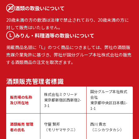
酒類の取扱いについて
20歳未満の方の飲酒は法律で禁止されており、20歳未満の方に
対して販売はいたしません。
みりん・料理酒等の取扱いについて
掲載商品名頭に「L」のつく商品につきましては、弊社の酒類販
売媒介業免許に基づき、弊社が国分グループ本社株式会社の販売
する酒類商品の注文を取次ぎます。
酒類販売
管理者標識
国分グループ本社株式
株式会社ミクリード
販売場の名称
会社
東京都新宿区西新宿2-
及び所在地
東京都中央区日本橋1-
3-1
1-1
酒類販売
管理
守屋 賢邦
西川 貴志
者の氏名
（モリヤマサクニ）
（ニシカワタカシ）