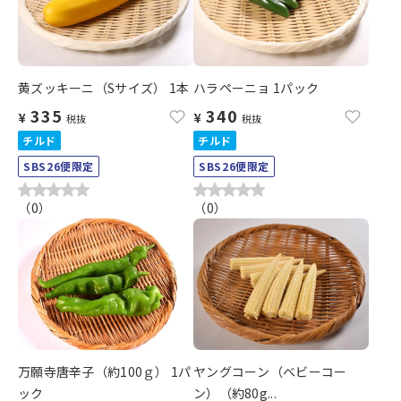
黄ズッキーニ（Sサイズ） 1本
ハラペーニョ 1パック
335
340
¥
¥
税抜
税抜
チルド
チルド
SBS26便限定
SBS26便限定
（
0
）
（
0
）
万願寺唐辛子（約100ｇ） 1パ
ヤングコーン（ベビーコー
ック
ン）（約80g...