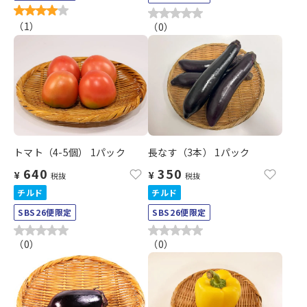
（
1
）
（
0
）
トマト（4-5個） 1パック
長なす（3本） 1パック
640
350
¥
¥
税抜
税抜
チルド
チルド
SBS26便限定
SBS26便限定
（
0
）
（
0
）