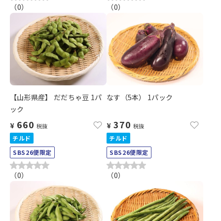
（
0
）
（
0
）
【山形県産】 だだちゃ豆 1パ
なす（5本） 1パック
ック
660
370
¥
¥
税抜
税抜
チルド
チルド
SBS26便限定
SBS26便限定
（
0
）
（
0
）