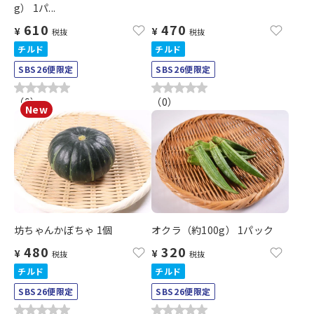
g） 1パ...
610
470
¥
¥
税抜
税抜
チルド
チルド
SBS26便限定
SBS26便限定
（
0
）
（
0
）
坊ちゃんかぼちゃ 1個
オクラ（約100g） 1パック
480
320
¥
¥
税抜
税抜
チルド
チルド
SBS26便限定
SBS26便限定