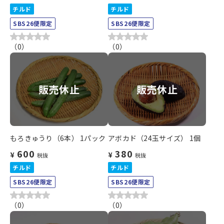
チルド
チルド
SBS26便限定
SBS26便限定
（
0
）
（
0
）
販売休止
販売休止
もろきゅうり（6本） 1パック
アボカド（24玉サイズ） 1個
600
380
¥
¥
税抜
税抜
チルド
チルド
SBS26便限定
SBS26便限定
（
0
）
（
0
）