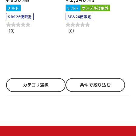
税抜
税抜
チルド
チルド
サンプル対象外
SBS26便限定
SBS26便限定
（
0
）
（
0
）
カテゴリ選択
条件で絞り込む