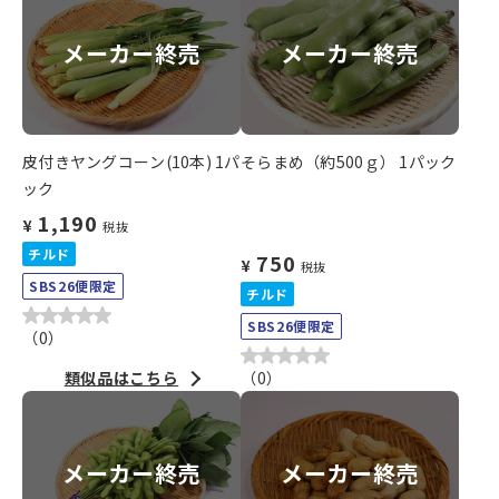
メーカー終売
メーカー終売
皮付きヤングコーン(10本) 1パ
そらまめ（約500ｇ） 1パック
ック
1,190
¥
税抜
チルド
750
¥
税抜
SBS26便限定
チルド
SBS26便限定
（
0
）
類似品はこちら
（
0
）
メーカー終売
メーカー終売