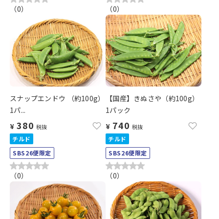
（
0
）
（
0
）
スナップエンドウ （約100g）
【国産】きぬさや（約100g）
1パ...
1パック
380
740
¥
¥
税抜
税抜
チルド
チルド
SBS26便限定
SBS26便限定
（
0
）
（
0
）