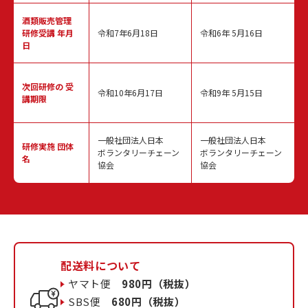
酒類販売管理
研修受講 年月
令和7年6月18日
令和6年 5月16日
日
次回研修の
受
令和10年6月17日
令和9年 5月15日
講期限
一般社団法人日本
一般社団法人日本
研修実施
団体
ボランタリーチェーン
ボランタリーチェーン
名
協会
協会
配送料について
ヤマト便
980円（税抜）
SBS便
680円（税抜）