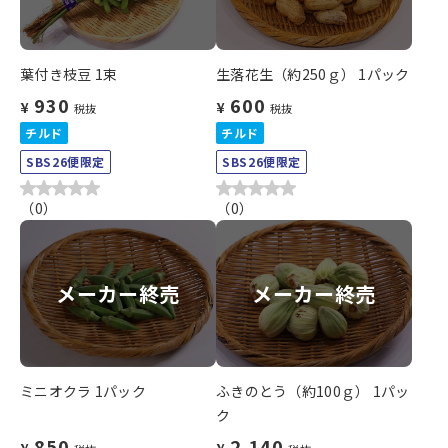
葉付き枝豆 1束
生落花生（約250ｇ） 1パック
930
600
¥
¥
税抜
税抜
チルド
チルド
SBS26便限定
SBS26便限定
（
0
）
（
0
）
メーカー終売
メーカー終売
ミニオクラ 1パック
ふきのとう（約100ｇ） 1パッ
ク
850
2,140
¥
¥