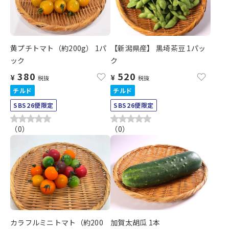
黄プチトマト（約200g） 1パ
【新潟県産】 黒埼茶豆 1パッ
ック
ク
380
520
¥
¥
税抜
税抜
チルド
チルド
SBS26便限定
SBS26便限定
（
0
）
（
0
）
カラフルミニトマト（約200
加賀太胡瓜 1本