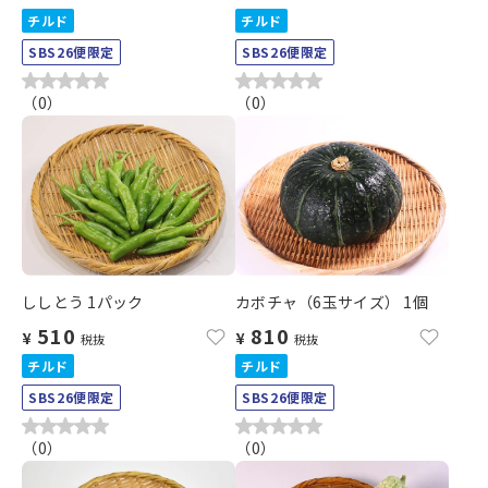
チルド
チルド
SBS26便限定
SBS26便限定
（
0
）
（
0
）
ししとう 1パック
カボチャ（6玉サイズ） 1個
510
810
¥
¥
税抜
税抜
チルド
チルド
SBS26便限定
SBS26便限定
（
0
）
（
0
）