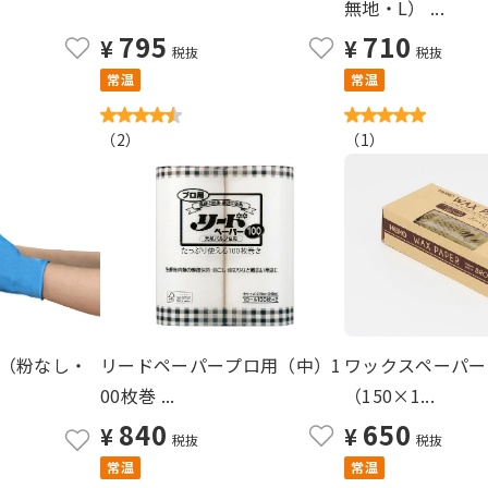
無地・L） ...
795
710
¥
¥
税抜
税抜
常温
常温
（
2
）
（
1
）
（粉なし・
リードペーパープロ用（中）1
ワックスペーパー
00枚巻 ...
（150×1...
840
650
¥
¥
税抜
税抜
常温
常温