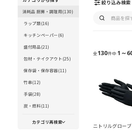
絞り込み検索
消耗品 厨房・調理用(130)
ラップ類(16)
キッチンペーパー(6)
盛付用品(21)
130
1～6
全
件中
包材・テイクアウト(25)
保存袋・保存容器(11)
竹串(12)
手袋(28)
炭・燃料(11)
カテゴリ再検索
ニトリルグローブ