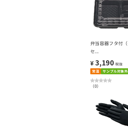
弁当容器フタ付（CY
セ...
3,190
¥
税抜
常温
サンプル対象外
（
0
）