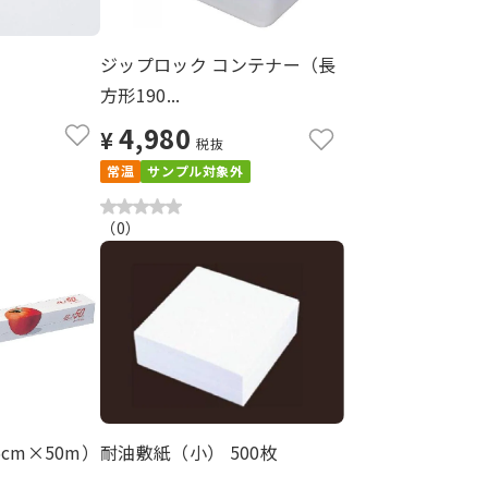
ジップロック コンテナー（長
方形190...
4,980
¥
税抜
常温
サンプル対象外
（
0
）
cm×50m）
耐油敷紙（小） 500枚