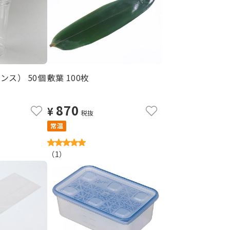
ンス） 50個
敷葉 100枚
870
¥
税抜
常温
（
1
）