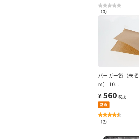
（
0
）
バーガー袋（未晒
m） 10...
560
¥
税抜
常温
（
2
）