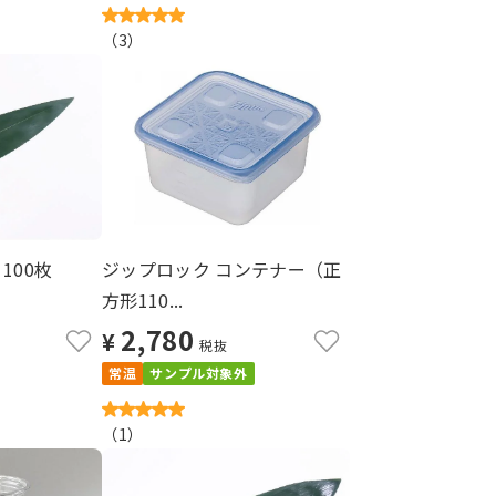
（
3
）
100枚
ジップロック コンテナー（正
方形110...
2,780
¥
税抜
常温
サンプル対象外
（
1
）