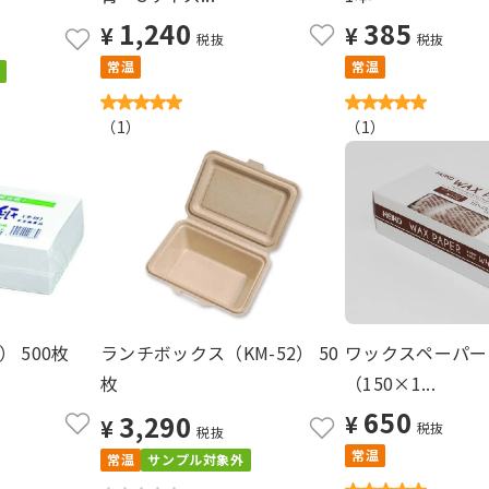
1,240
385
¥
¥
税抜
税抜
常温
常温
（
1
）
（
1
）
 500枚
ランチボックス（KM-52） 50
ワックスペーパー
枚
（150×1...
650
3,290
¥
¥
税抜
税抜
常温
常温
サンプル対象外