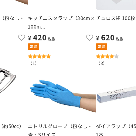
（粉なし・
キッチニスタラップ（30cm×
チュロス袋 100枚
100m...
420
620
¥
¥
税抜
税抜
常温
常温
（
1
）
（
3
）
約50cc）
ニトリルグローブ（粉なし・
ダイアラップ（45
青・Sサイズ...
1本