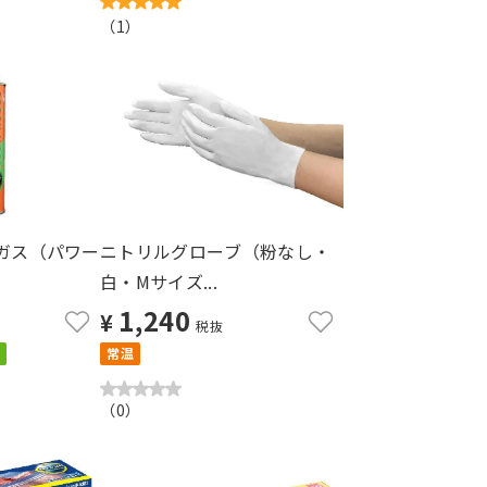
（
1
）
0ガス（パワー
ニトリルグローブ（粉なし・
白・Mサイズ...
1,240
¥
税抜
常温
（
0
）