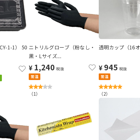
-1-1） 50
ニトリルグローブ（粉なし・
透明カップ（16オ
黒・Lサイズ...
1,240
945
¥
¥
税抜
税抜
常温
常温
（
1
）
（
2
）