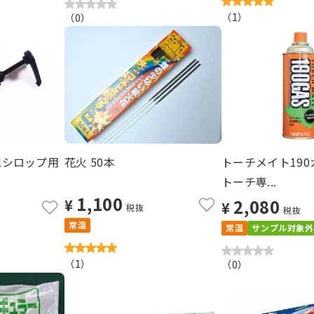
（
1
）
（
0
）
mlシロップ用
花火 50本
トーチメイト19
トーチ専...
1,100
2,080
¥
¥
税抜
税抜
常温
常温
サンプル対象外
（
1
）
（
0
）