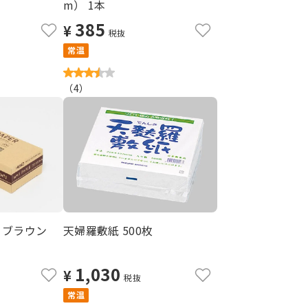
m） 1本
385
¥
税抜
常温
（
4
）
 ブラウン
天婦羅敷紙 500枚
1,030
¥
税抜
常温