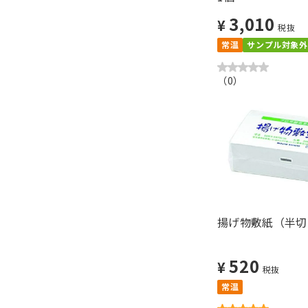
3,010
¥
税抜
常温
サンプル対象外
（
0
）
揚げ物敷紙（半切）
520
¥
税抜
常温