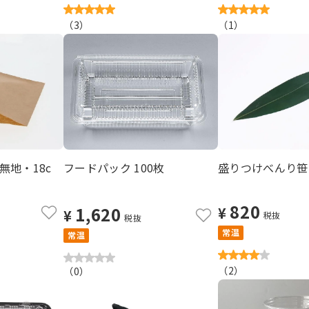
（
3
）
（
1
）
無地・18c
フードパック 100枚
盛りつけべんり笹 
820
1,620
¥
¥
税抜
税抜
常温
常温
（
2
）
（
0
）