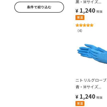
黒・Mサイズ...
条件で絞り込む
1,240
¥
税抜
常温
（
4
）
ニトリルグローブ
青・Mサイズ...
1,240
¥
税抜
常温