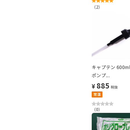
（
2
）
キャプテン 600
ポンプ...
885
¥
税抜
常温
（
0
）