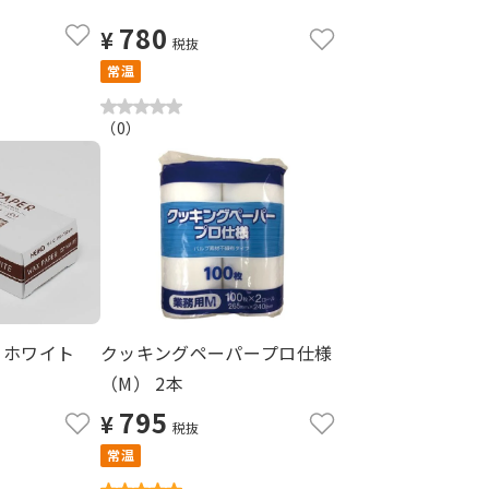
780
¥
税抜
常温
（
0
）
 ホワイト
クッキングペーパープロ仕様
（M） 2本
795
¥
税抜
常温