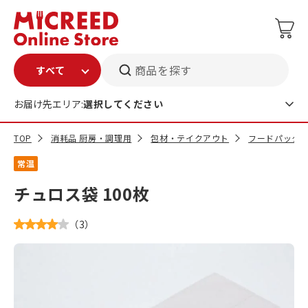
商品を探す
お届け先エリア:
選択してください
TOP
消耗品 厨房・調理用
包材・テイクアウト
フードパック
常温
チュロス袋 100枚
（
3
）