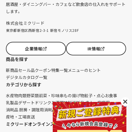
居酒屋・ダイニングバー・カフェなど飲食店の仕入れをサポート
します。
株式会社ミクリード
東京都新宿区西新宿2-3-1 新宿モノリス28F
企業情報
IR情報
商品を探す
新商品
セール品
クーポン
特集一覧
メニューのヒント
デジタルカタログ一覧
カテゴリから探す
水産物
肉類
野菜類
前菜・珍味
串もの
揚げ物
餃子・点心
お食事
乳製品
デザート
ドリンク
お酒
調味料
消耗品 卓上・客席用
消耗品 厨房・調理用
消耗品 クレンリネス
生鮮品（配送便限定）
産地・工場直送
ミクリードオンラインストアについて