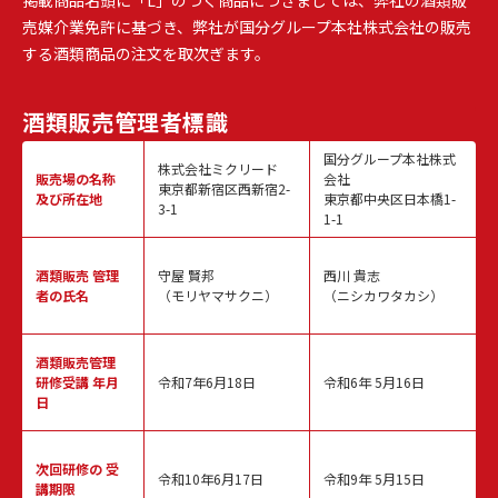
掲載商品名頭に「L」のつく商品につきましては、弊社の酒類販
売媒介業免許に基づき、弊社が国分グループ本社株式会社の販売
する酒類商品の注文を取次ぎます。
酒類販売
管理者標識
国分グループ本社株式
株式会社ミクリード
販売場の名称
会社
東京都新宿区西新宿2-
及び所在地
東京都中央区日本橋1-
3-1
1-1
酒類販売
管理
守屋 賢邦
西川 貴志
者の氏名
（モリヤマサクニ）
（ニシカワタカシ）
酒類販売管理
研修受講 年月
令和7年6月18日
令和6年 5月16日
日
次回研修の
受
令和10年6月17日
令和9年 5月15日
講期限