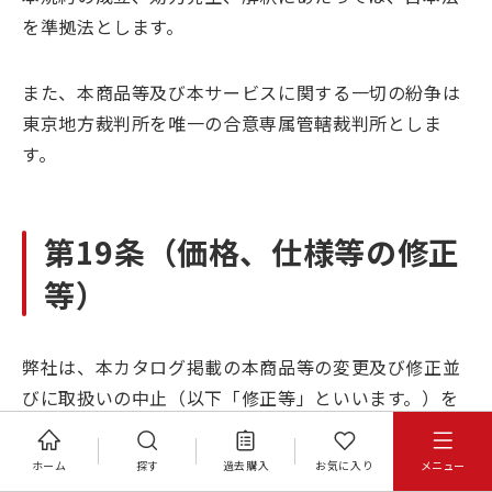
を準拠法とします。
また、本商品等及び本サービスに関する一切の紛争は
東京地方裁判所を唯一の合意専属管轄裁判所としま
す。
第19条（価格、仕様等の修正
等）
弊社は、本カタログ掲載の本商品等の変更及び修正並
びに取扱いの中止（以下「修正等」といいます。）を
行うことができるものとし、修正等を行った場合に
は、本カタログ又はこれに類する書面・WEBサイトに
ホーム
探す
過去購入
お気に入り
メニュー
当該修正等を掲載するものとします。かかる修正等以