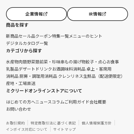
企業情報
IR情報
商品を探す
新商品
セール品
クーポン
特集一覧
メニューのヒント
デジタルカタログ一覧
カテゴリから探す
水産物
肉類
野菜類
前菜・珍味
串もの
揚げ物
餃子・点心
お食事
乳製品
デザート
ドリンク
お酒
調味料
消耗品 卓上・客席用
消耗品 厨房・調理用
消耗品 クレンリネス
生鮮品（配送便限定）
産地・工場直送
ミクリードオンラインストアについて
はじめての方へ
ニュース
コラム
ご利用ガイド
会社概要
お問い合わせ
お取引規約
特定商取引法に基づく表記
個人情報保護方針
インボイス対応について
サイトマップ