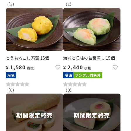
（
2
）
（
1
）
とうもろこし万頭 15個
海老と貝柱の若葉蒸し 15個
1,580
2,440
¥
¥
税抜
税抜
冷凍
冷凍
サンプル対象外
（
0
）
（
0
）
期間限定終売
期間限定終売