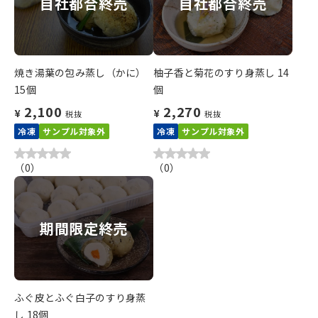
自社都合終売
自社都合終売
焼き湯葉の包み蒸し（かに）
柚子香と菊花のすり身蒸し 14
15個
個
2,100
2,270
¥
¥
税抜
税抜
冷凍
サンプル対象外
冷凍
サンプル対象外
（
0
）
（
0
）
期間限定終売
ふぐ皮とふぐ白子のすり身蒸
し 18個