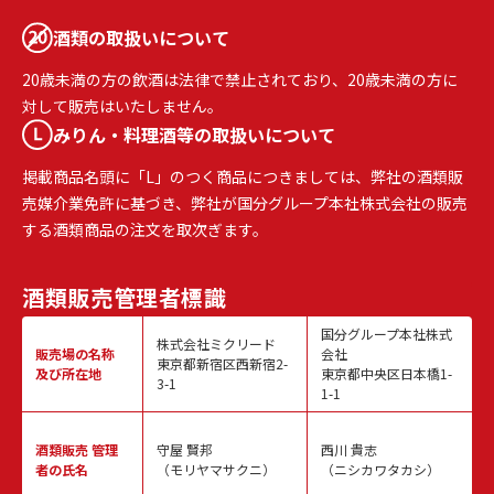
酒類の取扱いについて
20歳未満の方の飲酒は法律で禁止されており、20歳未満の方に
対して販売はいたしません。
みりん・料理酒等の取扱いについて
掲載商品名頭に「L」のつく商品につきましては、弊社の酒類販
売媒介業免許に基づき、弊社が国分グループ本社株式会社の販売
する酒類商品の注文を取次ぎます。
酒類販売
管理者標識
国分グループ本社株式
株式会社ミクリード
販売場の名称
会社
東京都新宿区西新宿2-
及び所在地
東京都中央区日本橋1-
3-1
1-1
酒類販売
管理
守屋 賢邦
西川 貴志
者の氏名
（モリヤマサクニ）
（ニシカワタカシ）