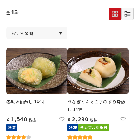
13
全
件
冬瓜水仙蒸し 14個
うなぎとふぐ白子のすり身蒸
し 14個
1,540
2,290
¥
¥
税抜
税抜
冷凍
冷凍
サンプル対象外