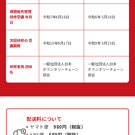
酒類販売管理
研修受講 年月
令和7年6月18日
令和6年 5月16日
日
次回研修の
受
令和10年6月17日
令和9年 5月15日
講期限
一般社団法人日本
一般社団法人日本
研修実施
団体
ボランタリーチェーン
ボランタリーチェーン
名
協会
協会
配送料について
ヤマト便
980円（税抜）
SBS便
680円（税抜）