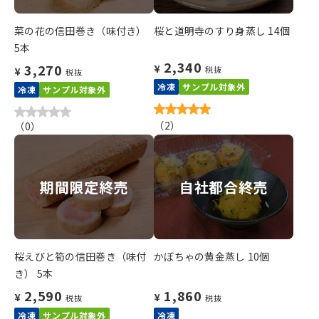
菜の花の信田巻き（味付き）
桜と道明寺のすり身蒸し 14個
5本
2,340
3,270
¥
税抜
¥
税抜
冷凍
サンプル対象外
冷凍
サンプル対象外
（
2
）
（
0
）
期間限定終売
自社都合終売
桜えびと筍の信田巻き（味付
かぼちゃの黄金蒸し 10個
き） 5本
2,590
1,860
¥
¥
税抜
税抜
冷凍
サンプル対象外
冷凍