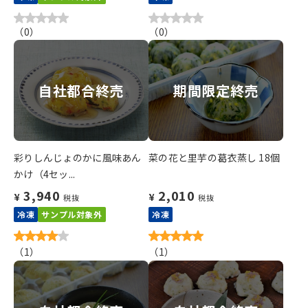
（
0
）
（
0
）
自社都合終売
期間限定終売
彩りしんじょのかに風味あん
菜の花と里芋の葛衣蒸し 18個
かけ（4セッ...
3,940
2,010
¥
¥
税抜
税抜
冷凍
サンプル対象外
冷凍
（
1
）
（
1
）