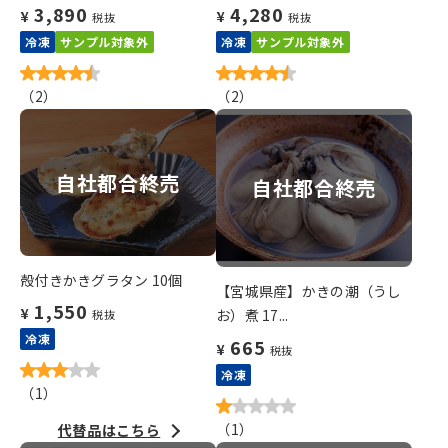
3,890
4,280
¥
¥
税抜
税抜
冷凍
サンプル対象外
冷凍
サンプル対象外
（
2
）
（
2
）
自社都合終売
自社都合終売
殻付きかきグラタン 10個
【宮城県産】かきの潮（うし
1,550
¥
お）煮 17...
税抜
冷凍
665
¥
税抜
冷凍
（
1
）
（
1
）
代替品はこちら