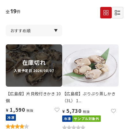
19
全
件
在庫切れ
入荷予定日 2026/08/07
【広島産】片貝殻付きかき 10
【広島産】ぷりぷり蒸しかき
個
（3L） 1...
1,590
5,730
¥
税抜
¥
税抜
冷凍
冷凍
サンプル対象外