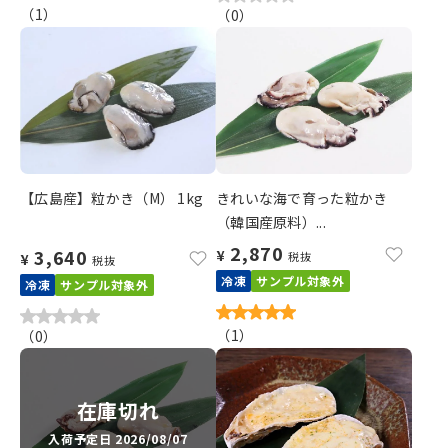
（
1
）
（
0
）
【広島産】粒かき（M） 1kg
きれいな海で育った粒かき
（韓国産原料）...
2,870
3,640
¥
税抜
¥
税抜
冷凍
サンプル対象外
冷凍
サンプル対象外
（
1
）
（
0
）
在庫切れ
入荷予定日 2026/08/07