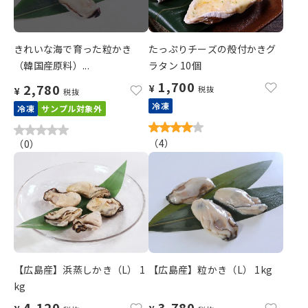
きれいな海で育った粒かき
たっぷりチーズの殻付かきグ
（韓国産原料）...
ラタン 10個
1,700
2,780
¥
税抜
¥
税抜
冷凍
冷凍
サンプル対象外
（
4
）
（
0
）
【広島産】浜蒸しかき（L） 1
【広島産】粒かき（L） 1kg
kg
4,120
3,780