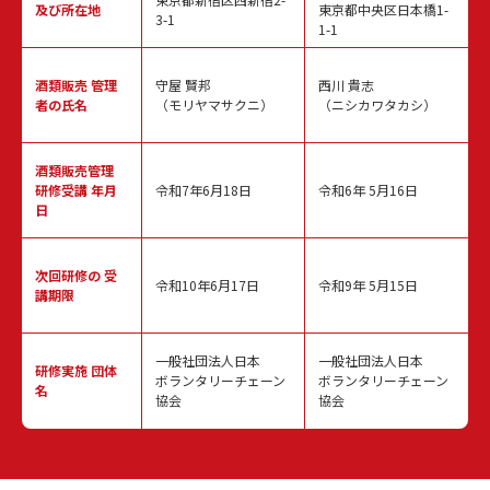
及び所在地
東京都中央区日本橋1-
3-1
1-1
酒類販売
管理
守屋 賢邦
西川 貴志
者の氏名
（モリヤマサクニ）
（ニシカワタカシ）
酒類販売管理
研修受講 年月
令和7年6月18日
令和6年 5月16日
日
次回研修の
受
令和10年6月17日
令和9年 5月15日
講期限
一般社団法人日本
一般社団法人日本
研修実施
団体
ボランタリーチェーン
ボランタリーチェーン
名
協会
協会