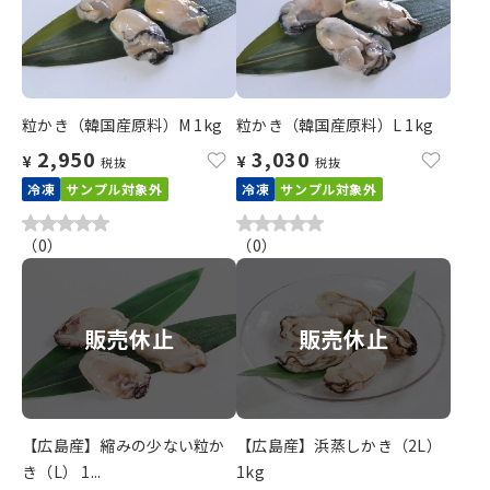
粒かき（韓国産原料）M 1kg
粒かき（韓国産原料）L 1kg
2,950
3,030
¥
¥
税抜
税抜
冷凍
サンプル対象外
冷凍
サンプル対象外
（
0
）
（
0
）
販売休止
販売休止
【広島産】縮みの少ない粒か
【広島産】浜蒸しかき（2L）
き（L） 1...
1kg