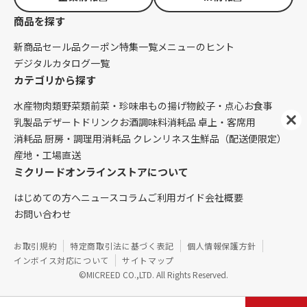
商品を探す
新商品
セール品
クーポン
特集一覧
メニューのヒント
デジタルカタログ一覧
カテゴリから探す
水産物
肉類
野菜類
前菜・珍味
串もの
揚げ物
餃子・点心
お食事
乳製品
デザート
ドリンク
お酒
調味料
消耗品 卓上・客席用
消耗品 厨房・調理用
消耗品 クレンリネス
生鮮品（配送便限定）
産地・工場直送
ミクリードオンラインストアについて
はじめての方へ
ニュース
コラム
ご利用ガイド
会社概要
お問い合わせ
お取引規約
特定商取引法に基づく表記
個人情報保護方針
インボイス対応について
サイトマップ
©MICREED CO.,LTD. All Rights Reserved.