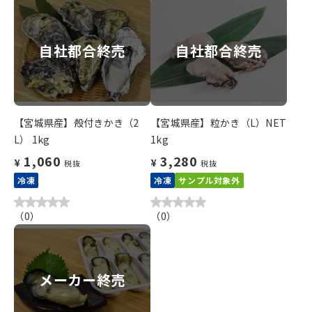
自社都合終売
自社都合終売
【宮城県産】殻付きかき（2
【宮城県産】粒かき（L）NET
L） 1kg
1kg
1,060
3,280
¥
¥
税抜
税抜
冷凍
冷凍
サンプル対象外
（
0
）
（
0
）
メーカー終売