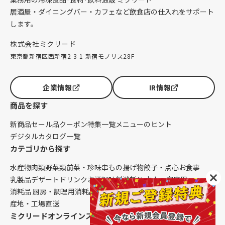
居酒屋・ダイニングバー・カフェなど飲食店の仕入れをサポート
します。
株式会社ミクリード
東京都新宿区西新宿2-3-1 新宿モノリス28F
企業情報
IR情報
商品を探す
新商品
セール品
クーポン
特集一覧
メニューのヒント
デジタルカタログ一覧
カテゴリから探す
水産物
肉類
野菜類
前菜・珍味
串もの
揚げ物
餃子・点心
お食事
乳製品
デザート
ドリンク
お酒
調味料
消耗品 卓上・客席用
消耗品 厨房・調理用
消耗品 クレンリネス
生鮮品（配送便限定）
産地・工場直送
ミクリードオンラインストアについて