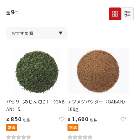
9
全
件
パセリ（みじん切り）〈GAB
ナツメグパウダー〈GABAN〉
AN〉 5...
100g
850
1,600
¥
¥
税抜
税抜
常温
常温