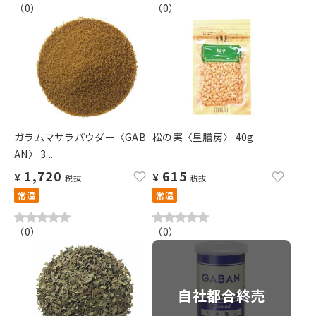
（
0
）
（
0
）
ガラムマサラパウダー〈GAB
松の実〈皇膳房〉 40g
AN〉 3...
1,720
615
¥
¥
税抜
税抜
常温
常温
（
0
）
（
0
）
自社都合終売