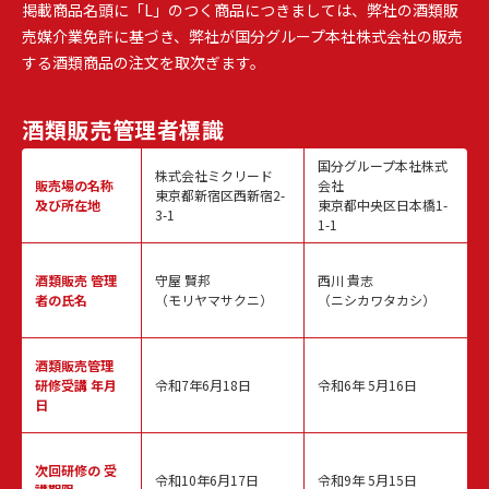
掲載商品名頭に「L」のつく商品につきましては、弊社の酒類販
売媒介業免許に基づき、弊社が国分グループ本社株式会社の販売
する酒類商品の注文を取次ぎます。
酒類販売
管理者標識
国分グループ本社株式
株式会社ミクリード
販売場の名称
会社
東京都新宿区西新宿2-
及び所在地
東京都中央区日本橋1-
3-1
1-1
酒類販売
管理
守屋 賢邦
西川 貴志
者の氏名
（モリヤマサクニ）
（ニシカワタカシ）
酒類販売管理
研修受講 年月
令和7年6月18日
令和6年 5月16日
日
次回研修の
受
令和10年6月17日
令和9年 5月15日