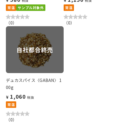
¥
¥
税抜
税抜
常温
サンプル対象外
常温
（
0
）
（
0
）
自社都合終売
デュカスパイス〈GABAN〉 1
00g
1,060
¥
税抜
常温
（
0
）