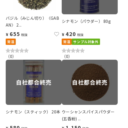
バジル（みじん切り）〈GAB
シナモン（パウダー） 80g
AN〉 2...
655
420
¥
¥
税抜
税抜
常温
常温
サンプル対象外
（
0
）
（
0
）
自社都合終売
自社都合終売
シナモン（スティック） 20本
ウーシャンスパイスパウダー
(五香紛) ...
580
1,150