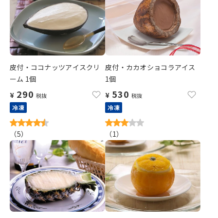
皮付・ココナッツアイスクリ
皮付・カカオショコラアイス
ーム 1個
1個
290
530
¥
¥
税抜
税抜
冷凍
冷凍
（
5
）
（
1
）