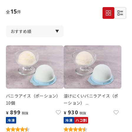
15
全
件
バニラアイス（ポーション）
溶けにくいバニラアイス（ポ
10個
ーション） ...
899
930
¥
¥
税抜
税抜
冷凍
冷凍
ハコ割