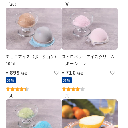
（
20
）
（
8
）
チョコアイス（ポーション）
ストロベリーアイスクリーム
10個
（ポーション...
899
710
¥
¥
税抜
税抜
冷凍
冷凍
（
4
）
（
1
）