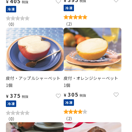
405
¥
税抜
¥
税抜
冷凍
冷凍
（
2
）
（
0
）
皮付・アップルシャーベット
皮付・オレンジシャーベット
1個
1個
305
375
¥
税抜
¥
税抜
冷凍
冷凍
（
2
）
（
0
）