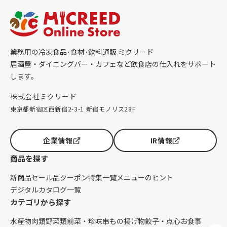
業務用の冷凍食品·食材·飲料通販 ミクリード
居酒屋・ダイニングバー・カフェなど飲食店の仕入れをサポート
します。
株式会社ミクリード
東京都新宿区西新宿2-3-1 新宿モノリス28F
企業情報
IR情報
商品を探す
新商品
セール品
クーポン
特集一覧
メニューのヒント
デジタルカタログ一覧
カテゴリから探す
水産物
肉類
野菜類
前菜・珍味
串もの
揚げ物
餃子・点心
お食事