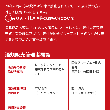
20歳未満の方の飲酒は法律で禁止されており、20歳未満の方に
対して販売はいたしません。
みりん・料理酒等の取扱いについて
掲載商品名頭に「L」のつく商品につきましては、弊社の酒類販
売媒介業免許に基づき、弊社が国分グループ本社株式会社の販売
する酒類商品の注文を取次ぎます。
酒類販売
管理者標識
国分グループ本社株式
株式会社ミクリード
販売場の名称
会社
東京都新宿区西新宿2-
及び所在地
東京都中央区日本橋1-
3-1
1-1
酒類販売
管理
守屋 賢邦
西川 貴志
者の氏名
（モリヤマサクニ）
（ニシカワタカシ）
酒類販売管理