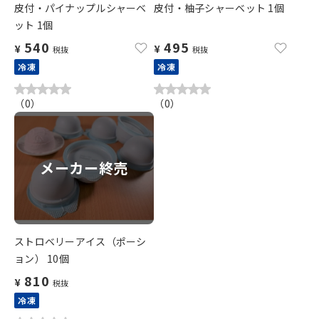
皮付・パイナップルシャーベ
皮付・柚子シャーベット 1個
ット 1個
540
495
¥
¥
税抜
税抜
冷凍
冷凍
（
0
）
（
0
）
メーカー終売
ストロベリーアイス（ポーシ
ョン） 10個
810
¥
税抜
冷凍