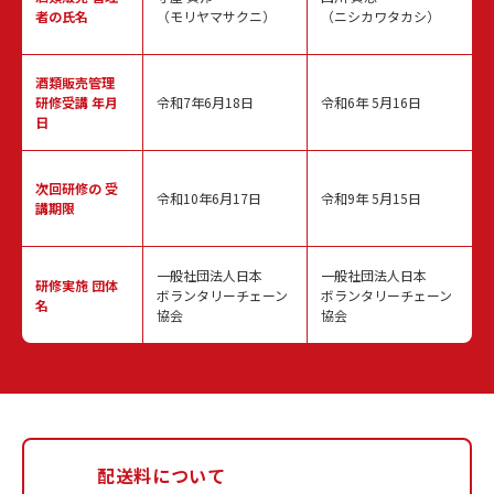
者の氏名
（モリヤマサクニ）
（ニシカワタカシ）
酒類販売管理
研修受講 年月
令和7年6月18日
令和6年 5月16日
日
次回研修の
受
令和10年6月17日
令和9年 5月15日
講期限
一般社団法人日本
一般社団法人日本
研修実施
団体
ボランタリーチェーン
ボランタリーチェーン
名
協会
協会
配送料について