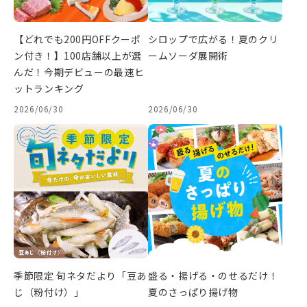
【どれでも200円OFFクーポ
シロップで広がる！夏のクリ
ン付き！】100店舗以上が選
ームソーダ展開術
んだ！今期デビューの最速ヒ
ットランキング
2026/06/30
2026/06/30
季節限定 旬ネタだより「豆あ
盛る・揚げる・のせるだけ！
じ（粉付け）」
夏のさっぱり揚げ物