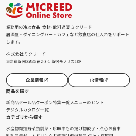
業務用の冷凍食品·食材·飲料通販 ミクリード
居酒屋・ダイニングバー・カフェなど飲食店の仕入れをサポート
します。
株式会社ミクリード
東京都新宿区西新宿2-3-1 新宿モノリス28F
企業情報
IR情報
商品を探す
新商品
セール品
クーポン
特集一覧
メニューのヒント
デジタルカタログ一覧
カテゴリから探す
水産物
肉類
野菜類
前菜・珍味
串もの
揚げ物
餃子・点心
お食事
乳製品
デザート
ドリンク
お酒
調味料
消耗品 卓上・客席用