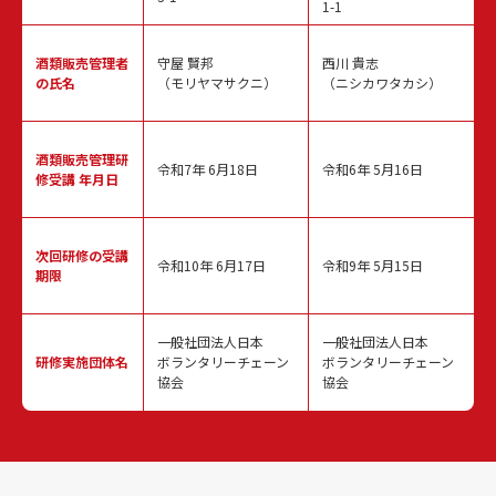
1-1
酒類販売
管理者
守屋 賢邦
西川 貴志
の氏名
（モリヤマサクニ）
（ニシカワタカシ）
酒類販売管理
研
令和7年 6月18日
令和6年 5月16日
修受講 年月日
次回研修の
受講
令和10年 6月17日
令和9年 5月15日
期限
一般社団法人日本
一般社団法人日本
研修実施
団体名
ボランタリーチェーン
ボランタリーチェーン
協会
協会