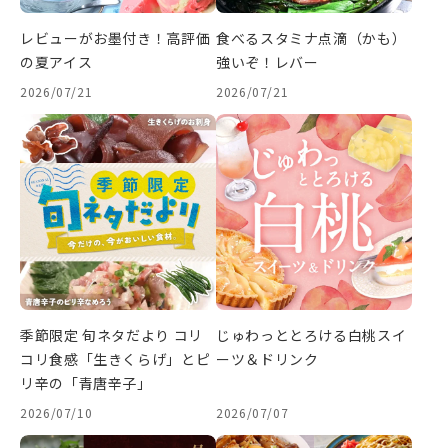
レビューがお墨付き！高評価
食べるスタミナ点滴（かも）
の夏アイス
強いぞ！レバー
2026/07/21
2026/07/21
季節限定 旬ネタだより コリ
じゅわっととろける白桃スイ
コリ食感「生きくらげ」とピ
ーツ＆ドリンク
リ辛の「青唐辛子」
2026/07/10
2026/07/07