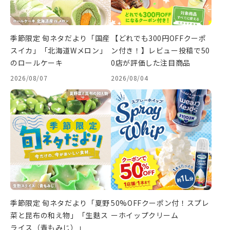
季節限定 旬ネタだより「国産
【どれでも300円OFFクーポ
スイカ」「北海道Wメロン」
ン付き！】レビュー投稿で50
のロールケーキ
0店が評価した注目商品
2026/08/07
2026/08/04
季節限定 旬ネタだより「夏野
50%OFFクーポン付！スプレ
菜と昆布の和え物」「生麩ス
ーホイップクリーム
ライス（青もみじ）」