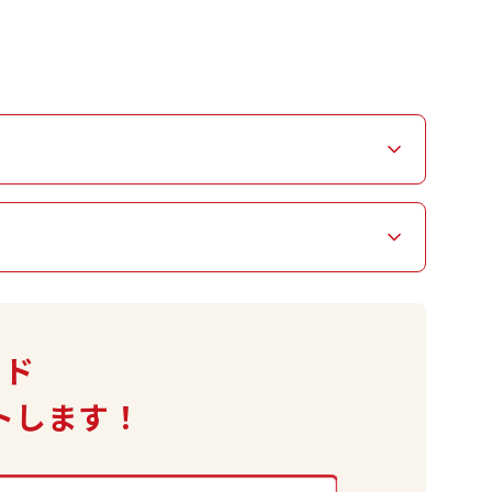
ード
トします！