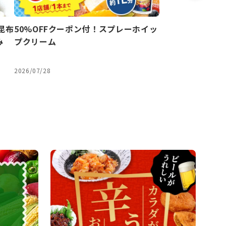
昆布
50%OFFクーポン付！スプレーホイッ
俺た
み
プクリーム
感・
2026/07/28
2026