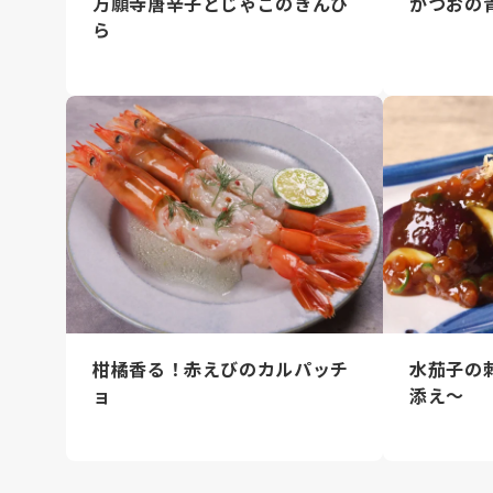
万願寺唐辛子とじゃこのきんぴ
かつおの
ら
柑橘香る！赤えびのカルパッチ
水茄子の
ョ
添え～