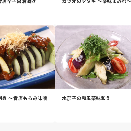
青唐辛子醤油漬け
カツオのタタキ ～薬味まみれ
刺身 ～青唐もろみ味噌
水茄子の和風薬味和え