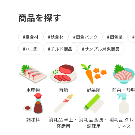
商品を探す
#夏食材
#秋食材
#個食パック
#個包装
#ハコ割
#チルド商品
#サンプル対象商品
水産物
肉類
野菜類
前菜・珍
調味料
消耗品 卓上・
消耗品 厨房・
消耗品 クレ
客席用
調理用
リネス