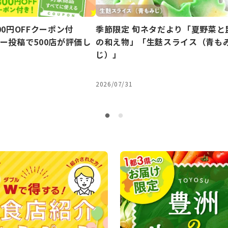
00円OFFクーポン付
季節限定 旬ネタだより「夏野菜と
ー投稿で500店が評価し
の和え物」「生麩スライス（青も
じ）」
2026/07/31