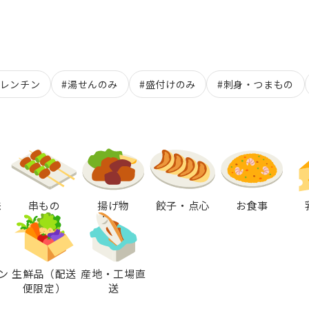
#レンチン
#湯せんのみ
#盛付けのみ
#刺身・つまもの
味
串もの
揚げ物
餃子・点心
お食事
ン
生鮮品（配送
産地・工場直
便限定）
送