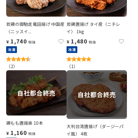
若鶏の御馳走竜田揚げ 中国産
若鶏唐揚げ タイ産〈ニチレ
〈ニッスイ...
イ〉 1kg
1,740
1,480
¥
¥
税抜
税抜
冷凍
冷凍
（
2
）
（
1
）
自社都合終売
自社都合終売
鶏もも唐揚串 10本
大判台湾唐揚げ（ダージーパ
1,160
¥
イ風） 4枚
税抜