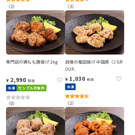
（
2
）
（
3
）
専門店の鶏もも唐揚げ 1kg
自慢の竜田揚げ 中国産〈J GR
OUP...
1,030
2,990
¥
税抜
¥
税抜
冷凍
冷凍
サンプル対象外
（
2
）
（
0
）