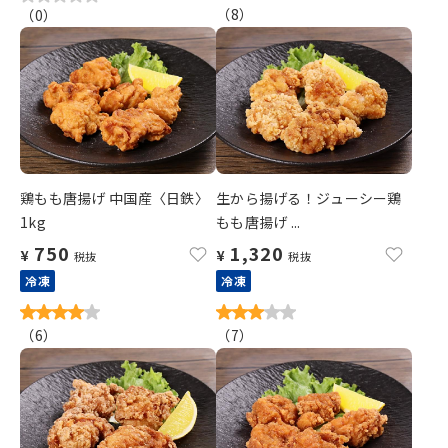
（
8
）
（
0
）
鶏もも唐揚げ 中国産〈日鉄〉
生から揚げる！ジューシー鶏
1kg
もも唐揚げ ...
750
1,320
¥
¥
税抜
税抜
冷凍
冷凍
（
6
）
（
7
）