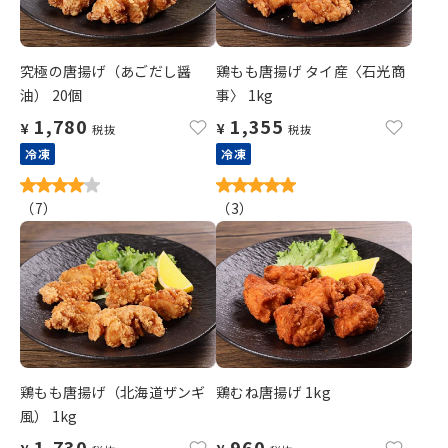
究極の唐揚げ（あごだし醤
鶏もも唐揚げ タイ産〈石光商
油） 20個
事〉 1kg
1,780
1,355
¥
¥
税抜
税抜
冷凍
冷凍
（
7
）
（
3
）
鶏もも唐揚げ（北海道ザンギ
鶏むね唐揚げ 1kg
風） 1kg
1,730
960