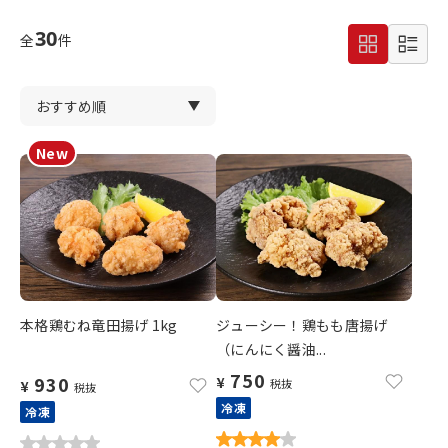
30
全
件
本格鶏むね竜田揚げ 1kg
ジューシー！鶏もも唐揚げ
（にんにく醤油...
750
930
¥
税抜
¥
税抜
冷凍
冷凍