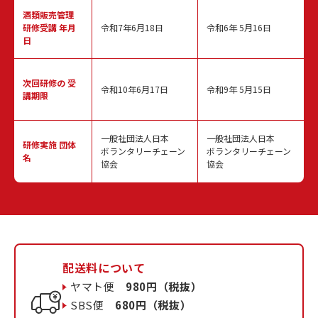
酒類販売管理
研修受講 年月
令和7年6月18日
令和6年 5月16日
日
次回研修の
受
令和10年6月17日
令和9年 5月15日
講期限
一般社団法人日本
一般社団法人日本
研修実施
団体
ボランタリーチェーン
ボランタリーチェーン
名
協会
協会
配送料について
ヤマト便
980円（税抜）
SBS便
680円（税抜）