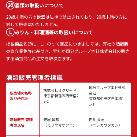
酒類の取扱いについて
20歳未満の方の飲酒は法律で禁止されており、20歳未満の方に
対して販売はいたしません。
みりん・料理酒等の取扱いについて
掲載商品名頭に「L」のつく商品につきましては、弊社の酒類販
売媒介業免許に基づき、弊社が国分グループ本社株式会社の販売
する酒類商品の注文を取次ぎます。
酒類販売
管理者標識
国分グループ本社株式
株式会社ミクリード
販売場の名称
会社
東京都新宿区西新宿2-
及び所在地
東京都中央区日本橋1-
3-1
1-1
酒類販売
管理
守屋 賢邦
西川 貴志
者の氏名
（モリヤマサクニ）
（ニシカワタカシ）