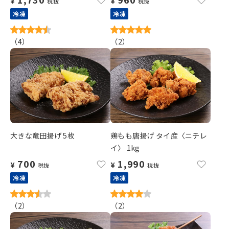
¥
¥
税抜
税抜
冷凍
冷凍
（
4
）
（
2
）
大きな竜田揚げ 5枚
鶏もも唐揚げ タイ産〈ニチレ
イ〉 1kg
700
1,990
¥
¥
税抜
税抜
冷凍
冷凍
（
2
）
（
2
）