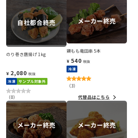
メーカー終売
自社都合終売
鶏もも竜田串 5本
のり巻き唐揚げ 1kg
540
¥
税抜
冷凍
2,080
¥
税抜
冷凍
サンプル対象外
（
3
）
（
0
）
代替品はこちら
メーカー終売
メーカー終売