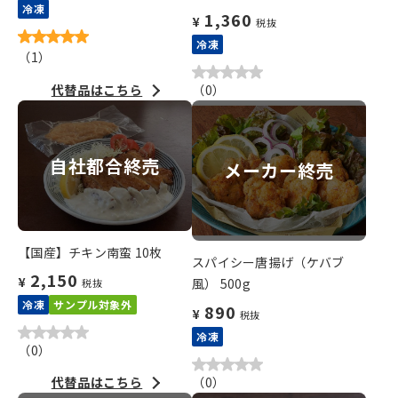
冷凍
1,360
¥
税抜
冷凍
（
1
）
代替品はこちら
（
0
）
自社都合終売
メーカー終売
【国産】チキン南蛮 10枚
スパイシー唐揚げ（ケバブ
2,150
¥
風） 500g
税抜
冷凍
サンプル対象外
890
¥
税抜
冷凍
（
0
）
代替品はこちら
（
0
）