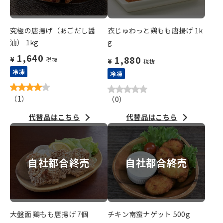
究極の唐揚げ（あごだし醤
衣じゅわっと鶏もも唐揚げ 1k
油） 1kg
g
1,640
1,880
¥
税抜
¥
税抜
冷凍
冷凍
（
1
）
（
0
）
代替品はこちら
代替品はこちら
自社都合終売
自社都合終売
大盤面 鶏もも唐揚げ 7個
チキン南蛮ナゲット 500g