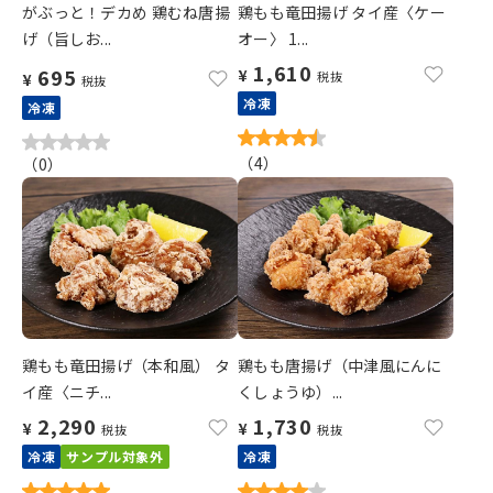
がぶっと！デカめ 鶏むね唐揚
鶏もも竜田揚げ タイ産〈ケー
げ（旨しお...
オー〉 1...
1,610
695
¥
税抜
¥
税抜
冷凍
冷凍
（
4
）
（
0
）
鶏もも竜田揚げ（本和風） タ
鶏もも唐揚げ（中津風にんに
イ産〈ニチ...
くしょうゆ）...
2,290
1,730
¥
¥
税抜
税抜
冷凍
サンプル対象外
冷凍