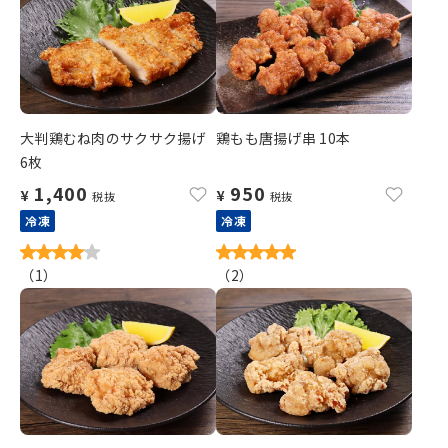
大判鶏むね肉のサクサク揚げ
鶏もも唐揚げ串 10本
6枚
1,400
950
¥
¥
税抜
税抜
冷凍
冷凍
（
1
）
（
2
）