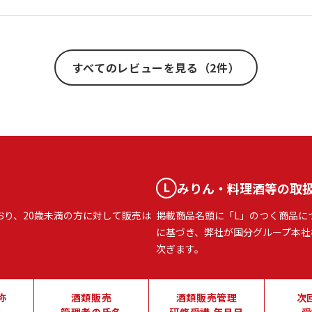
すべてのレビューを見る（2件）
みりん・料理酒等の取
おり、20歳未満の方に対して販売は
掲載商品名頭に「L」のつく商品に
に基づき、弊社が国分グループ本社
次ぎます。
称
酒類販売
酒類販売管理
次
地
管理者の氏名
研修受講 年月日
受