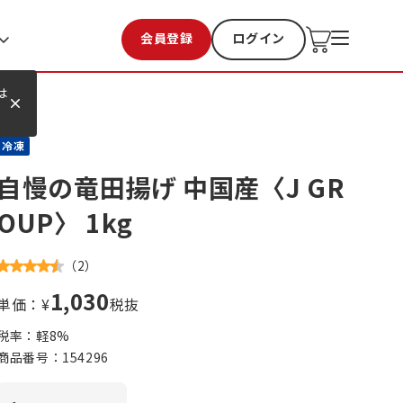
会員登録
ログイン
お気に入り
過去購入
は
冷凍
自慢の竜田揚げ 中国産〈J GR
OUP〉 1kg
（
2
）
1,030
単価：¥
税抜
税率：軽
8
%
商品番号：
154296