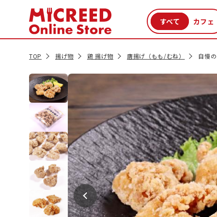
カテゴリから探す
新商品
セール品
クーポン
特集一覧
TOP
揚げ物
鶏 揚げ物
唐揚げ（もも/むね）
自慢の