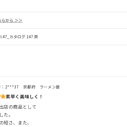
らから ＞＞
ol.47_カタログ 147 頁
号：
2***37
京都府
ラーメン屋
素早く美味しく！
出店の商品として
した。
の短さ、また、