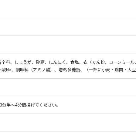
香辛料、しょうが、砂糖、にんにく、食塩、衣（でん粉、コーンミール
ン酸Na、調味料（アミノ酸）、増粘多糖類、（一部に小麦・鶏肉・大
、3分半～4分間揚げてください。