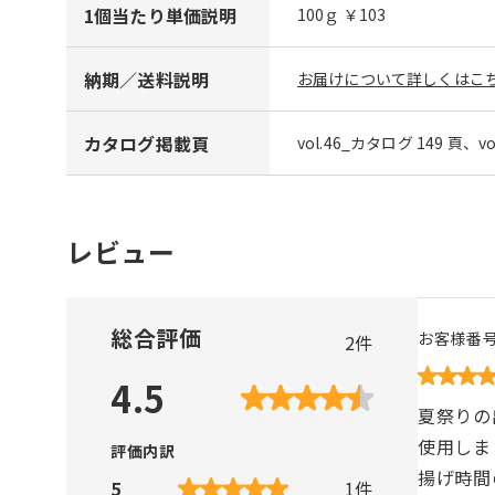
1個当たり単価説明
100ｇ ￥103
納期／送料説明
お届けについて詳しくはこち
カタログ掲載頁
vol.46_カタログ 149 頁、v
レビュー
総合評価
お客様番
2
件
4.5
夏祭りの
使用しま
評価内訳
揚げ時間
5
1
件