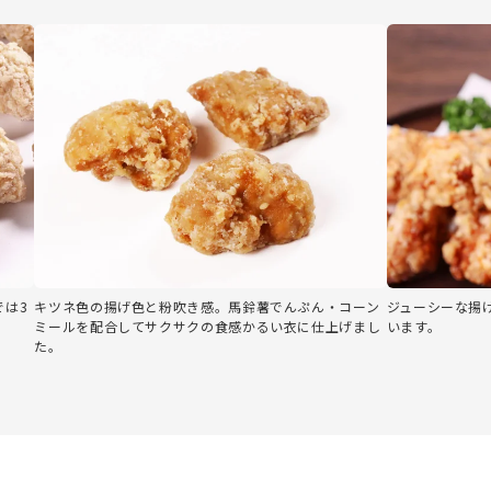
では3
キツネ色の揚げ色と粉吹き感。馬鈴薯でんぷん・コーン
ジューシーな揚
ミールを配合してサクサクの食感かるい衣に仕上げまし
います。
た。