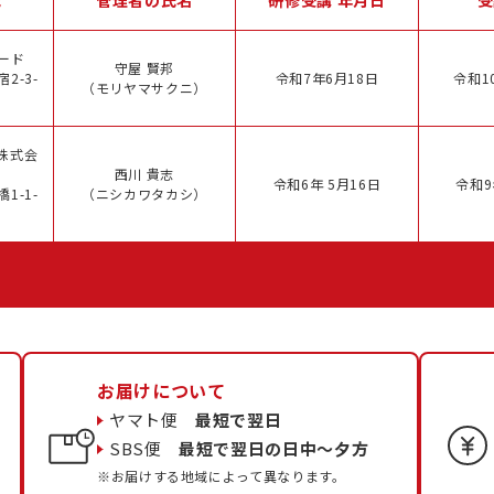
ード
守屋 賢邦
2-3-
令和7年6月18日
令和1
（モリヤマサクニ）
株式会
西川 貴志
令和6年 5月16日
令和9
1-1-
（ニシカワタカシ）
お届けについて
ヤマト便
最短で翌日
SBS便
最短で翌日の日中〜夕方
※お届けする地域によって異なります。