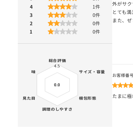
外がサク
4
1
件
とても満
3
0
件
また、ぜ
2
0
件
1
0
件
お客様番
たまに極