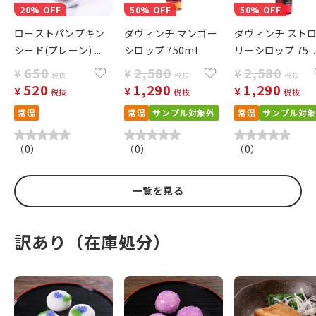
20% OFF
50% OFF
50% OFF
ローストパンプキン
ダヴィンチ マンゴー
ダヴィンチ スト
シード(プレーン) ...
シロップ 750ml
リーシロップ 75...
650
2,580
2,580
¥
¥
¥
税抜
税抜
税抜
520
1,290
1,290
¥
¥
¥
税抜
税抜
税抜
常温
常温
サンプル対象外
常温
サンプル対
（
0
）
（
0
）
（
0
）
一覧を見る
訳あり（在庫処分）