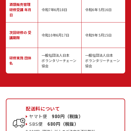
酒類販売管理
研修受講 年月
令和7年6月18日
令和6年 5月16日
日
次回研修の
受
令和10年6月17日
令和9年 5月15日
講期限
一般社団法人日本
一般社団法人日本
研修実施
団体
ボランタリーチェーン
ボランタリーチェーン
名
協会
協会
配送料について
ヤマト便
980円（税抜）
SBS便
680円（税抜）