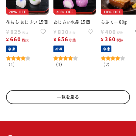
20% OFF
20% OFF
10% OFF
花もち あじさい 15個
あじさい水晶 15個
らふてー 80g
825
820
400
¥
¥
¥
税抜
税抜
税抜
660
656
360
¥
¥
¥
税抜
税抜
税抜
冷凍
冷凍
冷凍
（
1
）
（
1
）
（
2
）
一覧を見る