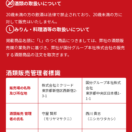
酒類の取扱いについて
20歳未満の方の飲酒は法律で禁止されており、20歳未満の方に
対して販売はいたしません。
みりん・料理酒等の取扱いについて
掲載商品名頭に「L」のつく商品につきましては、弊社の酒類販
売媒介業免許に基づき、弊社が国分グループ本社株式会社の販売
する酒類商品の注文を取次ぎます。
酒類販売
管理者標識
国分グループ本社株式
株式会社ミクリード
販売場の名称
会社
東京都新宿区西新宿2-
及び所在地
東京都中央区日本橋1-
3-1
1-1
酒類販売
管理
守屋 賢邦
西川 貴志
者の氏名
（モリヤマサクニ）
（ニシカワタカシ）