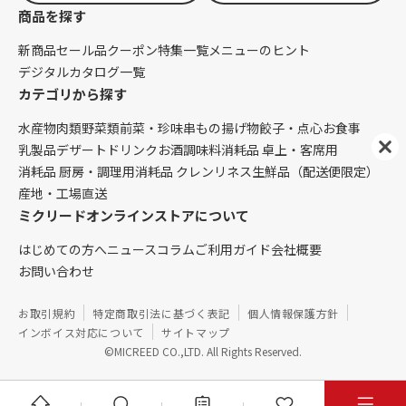
商品を探す
新商品
セール品
クーポン
特集一覧
メニューのヒント
デジタルカタログ一覧
カテゴリから探す
水産物
肉類
野菜類
前菜・珍味
串もの
揚げ物
餃子・点心
お食事
乳製品
デザート
ドリンク
お酒
調味料
消耗品 卓上・客席用
消耗品 厨房・調理用
消耗品 クレンリネス
生鮮品（配送便限定）
産地・工場直送
ミクリードオンラインストアについて
はじめての方へ
ニュース
コラム
ご利用ガイド
会社概要
お問い合わせ
お取引規約
特定商取引法に基づく表記
個人情報保護方針
インボイス対応について
サイトマップ
©MICREED CO.,LTD. All Rights Reserved.