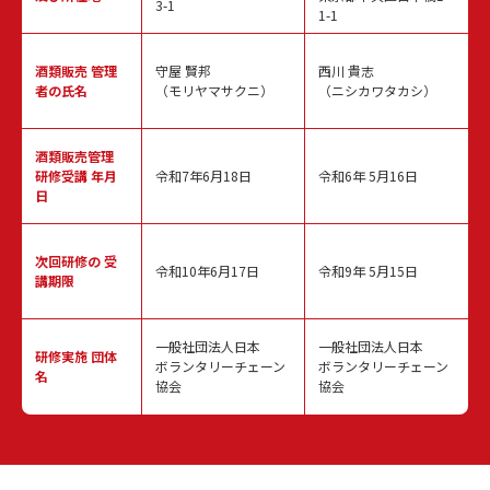
3-1
1-1
酒類販売
管理
守屋 賢邦
西川 貴志
者の氏名
（モリヤマサクニ）
（ニシカワタカシ）
酒類販売管理
研修受講 年月
令和7年6月18日
令和6年 5月16日
日
次回研修の
受
令和10年6月17日
令和9年 5月15日
講期限
一般社団法人日本
一般社団法人日本
研修実施
団体
ボランタリーチェーン
ボランタリーチェーン
名
協会
協会