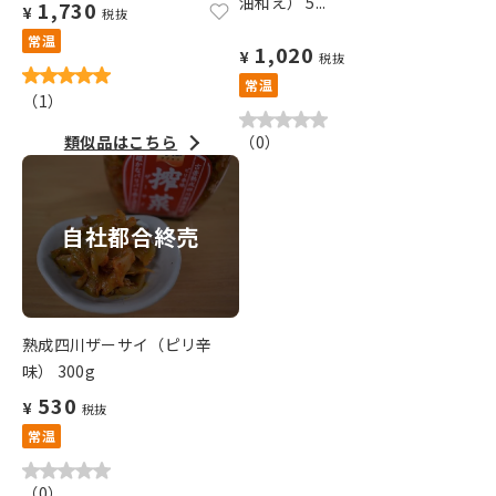
油和え） 5...
1,730
¥
税抜
常温
1,020
¥
税抜
常温
（
1
）
類似品はこちら
（
0
）
自社都合終売
熟成四川ザーサイ（ピリ辛
味） 300g
530
¥
税抜
常温
（
0
）