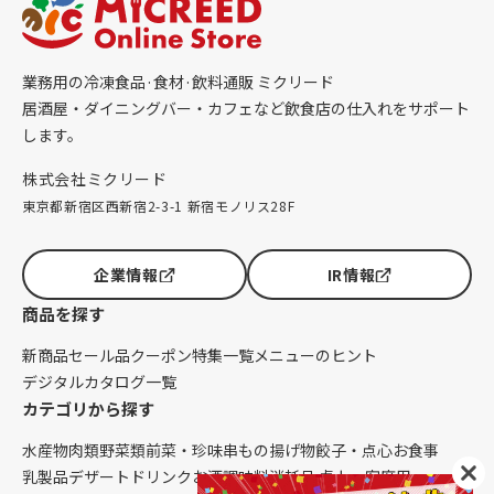
業務用の冷凍食品·食材·飲料通販 ミクリード
居酒屋・ダイニングバー・カフェなど飲食店の仕入れをサポート
します。
株式会社ミクリード
東京都新宿区西新宿2-3-1 新宿モノリス28F
企業情報
IR情報
商品を探す
新商品
セール品
クーポン
特集一覧
メニューのヒント
デジタルカタログ一覧
カテゴリから探す
水産物
肉類
野菜類
前菜・珍味
串もの
揚げ物
餃子・点心
お食事
乳製品
デザート
ドリンク
お酒
調味料
消耗品 卓上・客席用