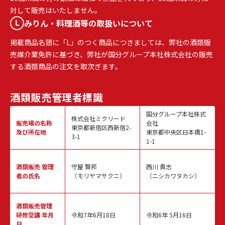
対して販売はいたしません。
みりん・料理酒等の取扱いについて
掲載商品名頭に「L」のつく商品につきましては、弊社の酒類販
売媒介業免許に基づき、弊社が国分グループ本社株式会社の販売
する酒類商品の注文を取次ぎます。
酒類販売
管理者標識
国分グループ本社株式
株式会社ミクリード
販売場の名称
会社
東京都新宿区西新宿2-
及び所在地
東京都中央区日本橋1-
3-1
1-1
酒類販売
管理
守屋 賢邦
西川 貴志
者の氏名
（モリヤマサクニ）
（ニシカワタカシ）
酒類販売管理
研修受講 年月
令和7年6月18日
令和6年 5月16日
日