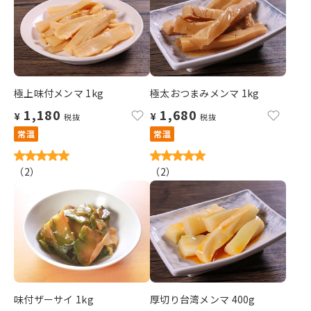
極上味付メンマ 1kg
極太おつまみメンマ 1kg
1,180
1,680
¥
¥
税抜
税抜
常温
常温
（
2
）
（
2
）
味付ザーサイ 1kg
厚切り台湾メンマ 400g