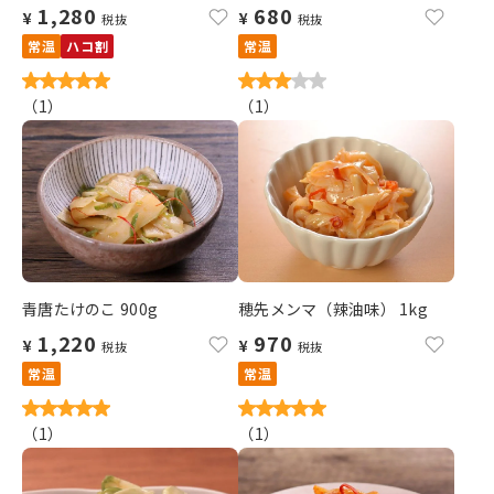
1,280
680
¥
¥
税抜
税抜
常温
ハコ割
常温
（
1
）
（
1
）
青唐たけのこ 900g
穂先メンマ（辣油味） 1kg
1,220
970
¥
¥
税抜
税抜
常温
常温
（
1
）
（
1
）