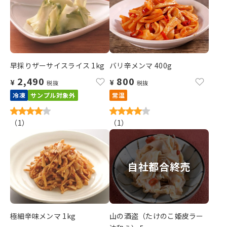
早採りザーサイスライス 1kg
バリ辛メンマ 400g
2,490
800
¥
¥
税抜
税抜
冷凍
サンプル対象外
常温
（
1
）
（
1
）
自社都合終売
極細辛味メンマ 1kg
山の酒盗（たけのこ姫皮ラー