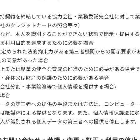
持契約を締結している協力会社・業務委託先会社に対して
社のクレジットカードの照合等々）
など、本人を識別することができない状態で開示・提供す
る利用目的を達成するために必要な場合
に定められた法的拘束力がある第三者機関からの開示要求が
人の同意があった場合
上または児童の健全な育成の推進のために必要がある場合で
・身体又は財産の保護のために必要がある場合
会社分割・事業譲渡等で個人情報を提供する場合\
場合
ータの第三者への提供の手段または方法は、コンピュータ
は紙媒体による提供となります。また、個人情報保護法に定
人が識別される個人データの第三者への提供を停止します。
のお問い合わせ・苦情・変更・訂正・利用の停止