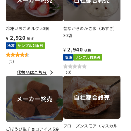
冷凍いちごミルク 50個
昔ながらのかき氷（あずき）
30袋
2,920
¥
税抜
冷凍
サンプル対象外
2,940
¥
税抜
冷凍
サンプル対象外
（
2
）
代替品はこちら
（
0
）
自社都合終売
メーカー終売
フローズンスモア（マスカル
ごほうび生チョコアイス 6箱