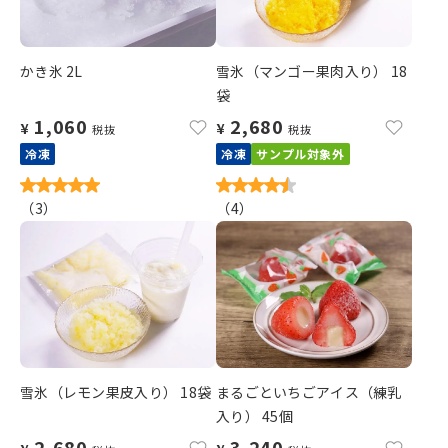
かき氷 2L
雪氷（マンゴー果肉入り） 18
袋
1,060
2,680
¥
¥
税抜
税抜
冷凍
冷凍
サンプル対象外
（
3
）
（
4
）
雪氷（レモン果皮入り） 18袋
まるごといちごアイス（練乳
入り） 45個
2,680
3,240