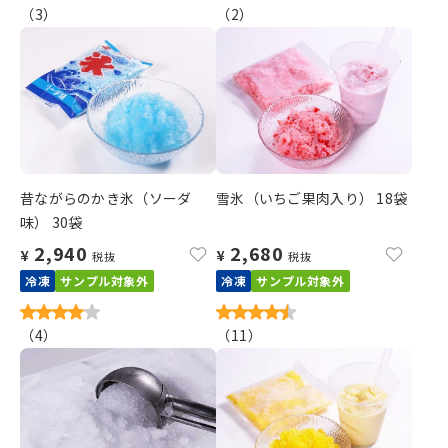
（
3
）
（
2
）
昔ながらのかき氷（ソーダ
雪氷（いちご果肉入り） 18袋
味） 30袋
2,940
2,680
¥
¥
税抜
税抜
冷凍
サンプル対象外
冷凍
サンプル対象外
（
4
）
（
11
）