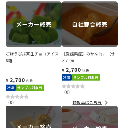
メーカー終売
自社都合終売
ごほうび抹茶生チョコアイス
【愛媛県産】みかんｼｬﾘｰ（せ
6箱
とかﾌﾛ...
2,700
¥
税抜
冷凍
サンプル対象外
2,700
¥
税抜
冷凍
サンプル対象外
（
0
）
（
0
）
類似品はこちら
メーカー終売