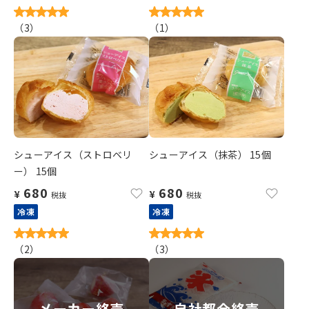
（
3
）
（
1
）
シューアイス（ストロベリ
シューアイス（抹茶） 15個
ー） 15個
680
680
¥
¥
税抜
税抜
冷凍
冷凍
（
2
）
（
3
）
メーカー終売
自社都合終売