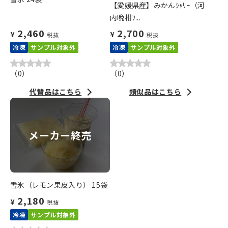
【愛媛県産】みかんｼｬﾘｰ（河
内晩柑ﾌ...
2,460
2,700
¥
¥
税抜
税抜
冷凍
サンプル対象外
冷凍
サンプル対象外
（
0
）
（
0
）
代替品はこちら
類似品はこちら
メーカー終売
雪氷（レモン果皮入り） 15袋
2,180
¥
税抜
冷凍
サンプル対象外