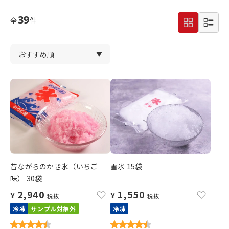
39
全
件
昔ながらのかき氷（いちご
雪氷 15袋
味） 30袋
2,940
1,550
¥
¥
税抜
税抜
冷凍
サンプル対象外
冷凍