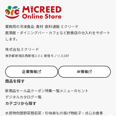
業務用の冷凍食品·食材·飲料通販 ミクリード
居酒屋・ダイニングバー・カフェなど飲食店の仕入れをサポート
します。
株式会社ミクリード
東京都新宿区西新宿2-3-1 新宿モノリス28F
企業情報
IR情報
商品を探す
新商品
セール品
クーポン
特集一覧
メニューのヒント
デジタルカタログ一覧
カテゴリから探す
水産物
肉類
野菜類
前菜・珍味
串もの
揚げ物
餃子・点心
お食事