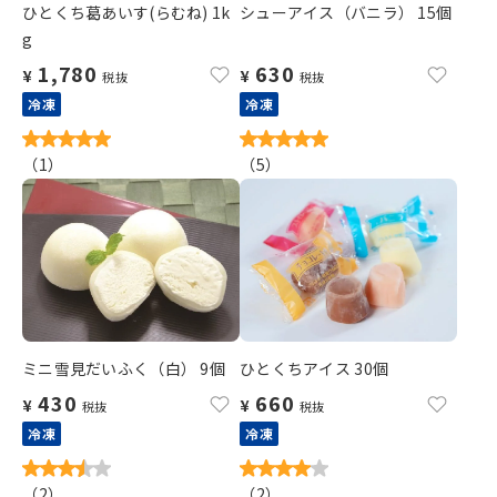
ひとくち葛あいす(らむね) 1k
シューアイス（バニラ） 15個
g
1,780
630
¥
¥
税抜
税抜
冷凍
冷凍
（
1
）
（
5
）
ミニ雪見だいふく（白） 9個
ひとくちアイス 30個
430
660
¥
¥
税抜
税抜
冷凍
冷凍
（
2
）
（
2
）