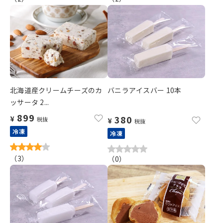
北海道産クリームチーズのカ
バニラアイスバー 10本
ッサータ 2...
899
380
¥
税抜
¥
税抜
冷凍
冷凍
（
3
）
（
0
）