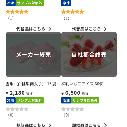
冷凍
サンプル対象外
冷凍
（
1
）
（
1
）
代替品はこちら
代替品はこちら
メーカー終売
自社都合終売
雪氷（白桃果肉入り） 15袋
練乳いちごアイス 60個
2,180
6,500
¥
¥
税抜
税抜
冷凍
サンプル対象外
冷凍
サンプル対象外
（
0
）
（
0
）
類似品はこちら
類似品はこちら