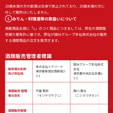
20歳未満の方の飲酒は法律で禁止されており、20歳未満の方に
対して販売はいたしません。
みりん・料理酒等の取扱いについて
掲載商品名頭に「L」のつく商品につきましては、弊社の酒類販
売媒介業免許に基づき、弊社が国分グループ本社株式会社の販売
する酒類商品の注文を取次ぎます。
酒類販売
管理者標識
国分グループ本社株式
株式会社ミクリード
販売場の名称
会社
東京都新宿区西新宿2-
及び所在地
東京都中央区日本橋1-
3-1
1-1
酒類販売
管理
守屋 賢邦
西川 貴志
者の氏名
（モリヤマサクニ）
（ニシカワタカシ）
酒類販売管理