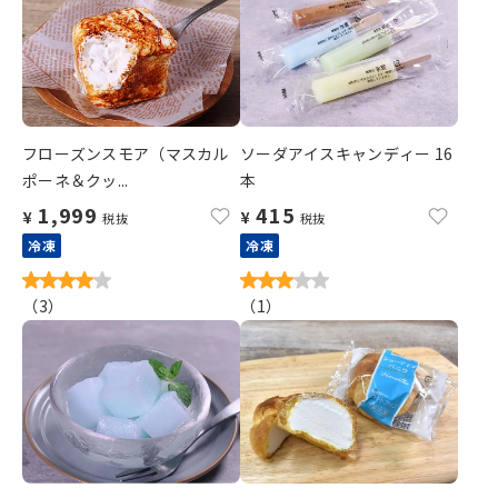
フローズンスモア（マスカル
ソーダアイスキャンディー 16
ポーネ＆クッ...
本
1,999
415
¥
¥
税抜
税抜
冷凍
冷凍
（
3
）
（
1
）