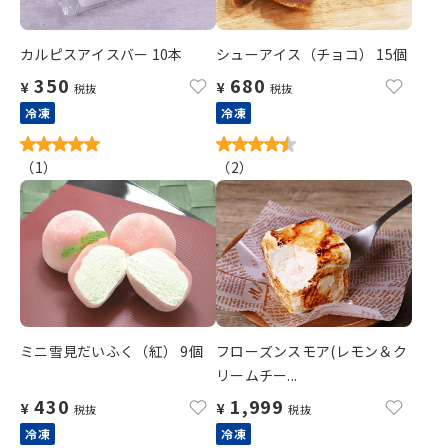
カルピスアイスバー 10本
シューアイス（チョコ） 15個
350
680
¥
¥
税抜
税抜
冷凍
冷凍
（
1
）
（
2
）
ミニ雪見だいふく（紅） 9個
フローズンスモア(レモン＆ク
リームチー...
430
1,999
¥
¥
税抜
税抜
冷凍
冷凍