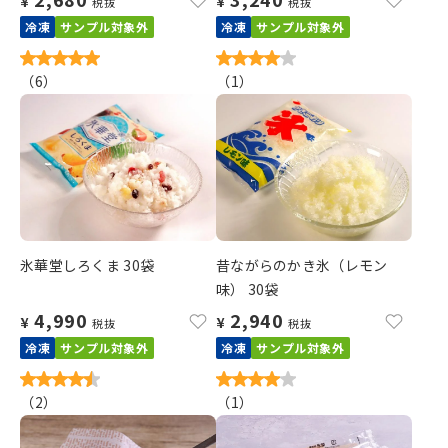
¥
¥
税抜
税抜
冷凍
サンプル対象外
冷凍
サンプル対象外
（
6
）
（
1
）
氷華堂しろくま 30袋
昔ながらのかき氷（レモン
味） 30袋
4,990
2,940
¥
¥
税抜
税抜
冷凍
サンプル対象外
冷凍
サンプル対象外
（
2
）
（
1
）