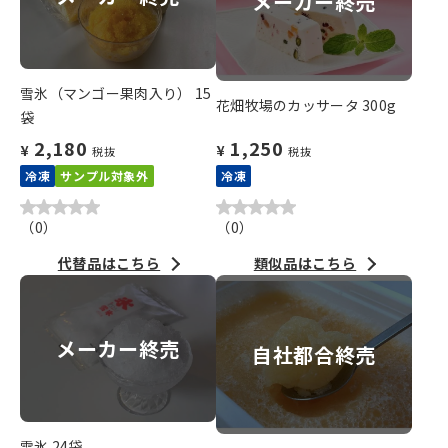
メーカー終売
雪氷（マンゴー果肉入り） 15
花畑牧場のカッサータ 300g
袋
2,180
1,250
¥
¥
税抜
税抜
冷凍
サンプル対象外
冷凍
（
0
）
（
0
）
代替品はこちら
類似品はこちら
メーカー終売
自社都合終売
雪氷 24袋