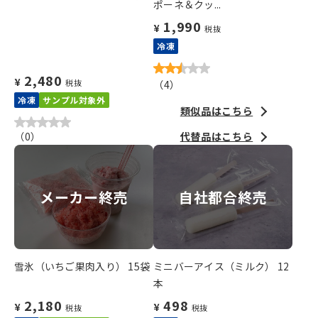
ポーネ＆クッ...
1,990
¥
税抜
冷凍
2,480
¥
税抜
（
4
）
冷凍
サンプル対象外
類似品はこちら
（
0
）
代替品はこちら
メーカー終売
自社都合終売
雪氷（いちご果肉入り） 15袋
ミニバーアイス（ミルク） 12
本
2,180
498
¥
¥
税抜
税抜