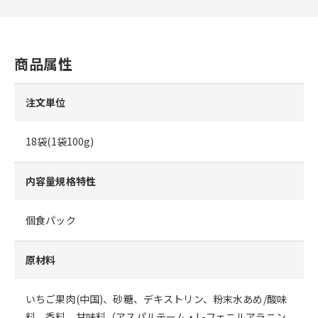
商品属性
注文単位
18袋(1袋100g)
内容量規格特性
個食パック
原材料
いちご果肉(中国)、砂糖、デキストリン、粉末水あめ/酸味
料、香料、甘味料（アスパルテーム・L-フェニルアラニン