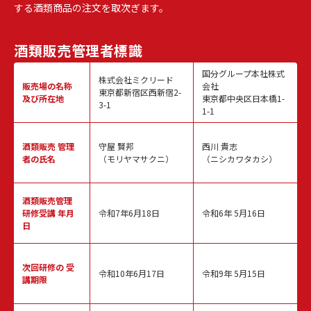
する酒類商品の注文を取次ぎます。
酒類販売
管理者標識
国分グループ本社株式
株式会社ミクリード
販売場の名称
会社
東京都新宿区西新宿2-
及び所在地
東京都中央区日本橋1-
3-1
1-1
酒類販売
管理
守屋 賢邦
西川 貴志
者の氏名
（モリヤマサクニ）
（ニシカワタカシ）
酒類販売管理
研修受講 年月
令和7年6月18日
令和6年 5月16日
日
次回研修の
受
令和10年6月17日
令和9年 5月15日
講期限