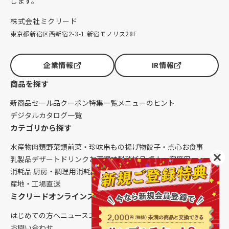
します。
株式会社ミクリード
東京都新宿区西新宿2-3-1 新宿モノリス28F
企業情報
IR情報
商品を探す
新商品
セール品
クーポン
特集一覧
メニューのヒント
デジタルカタログ一覧
カテゴリから探す
水産物
肉類
野菜類
前菜・珍味
串もの
揚げ物
餃子・点心
お食事
乳製品
デザート
ドリンク
お酒
調味料
消耗品 卓上・客席用
消耗品 厨房・調理用
消耗品 クレンリネス
生鮮品（配送便限定）
産地・工場直送
ミクリードオンラインストアについて
はじめての方へ
ニュース
コラム
ご利用ガイド
会社概要
お問い合わせ