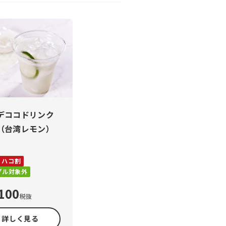
デココドリンク
（台湾レモン）
ハコ割
プル対象外
100
税抜
詳しく見る