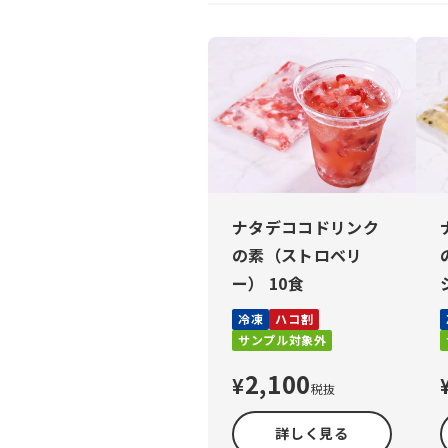
ナタデココドリンク
の素（ストロベリ
ー） 10食
冷凍
ハコ割
サンプル対象外
2,100
¥
税抜
詳しく見る