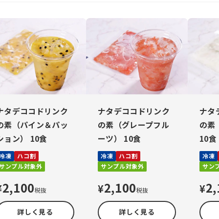
ナタデココドリンク
ナタデココドリンク
ナタ
の素（パイン＆パッ
の素（グレープフル
の素
ション） 10食
ーツ） 10食
10食
冷凍
ハコ割
冷凍
ハコ割
冷凍
サンプル対象外
サンプル対象外
サン
2,100
2,100
2,
¥
¥
¥
税抜
税抜
詳しく見る
詳しく見る