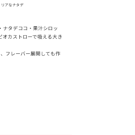
クリアなナタデ
・ナタデココ・果汁シロッ
ピオカストローで吸える大き
き、フレーバー展開しても作