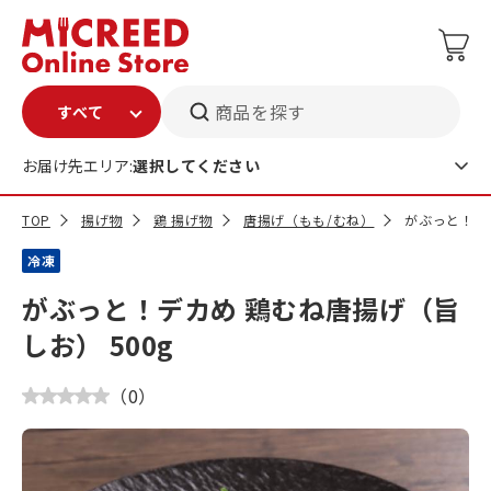
商品を探す
お届け先エリア:
選択してください
TOP
揚げ物
鶏 揚げ物
唐揚げ（もも/むね）
がぶっと！デカ
冷凍
がぶっと！デカめ 鶏むね唐揚げ（旨
しお） 500g
（
0
）