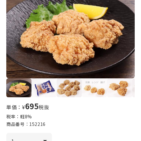
695
単価：¥
税抜
税率：軽
8
%
商品番号：
152216