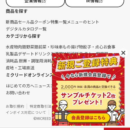
企業情報
IR情報
商品を探す
新商品
セール品
クーポン
特集一覧
メニューのヒント
デジタルカタログ一覧
カテゴリから探す
水産物
肉類
野菜類
前菜・珍味
串もの
揚げ物
餃子・点心
お食事
乳製品
デザート
ドリンク
お酒
調味料
消耗品 卓上・客席用
消耗品 厨房・調理用
消耗品 クレンリネス
生鮮品（配送便限定）
産地・工場直送
ミクリードオンラインストアについて
はじめての方へ
ニュース
コラム
ご利用ガイド
会社概要
お問い合わせ
お取引規約
特定商取引法に基づく表記
個人情報保護方針
インボイス対応について
サイトマップ
©MICREED CO.,LTD. All Rights Reserved.