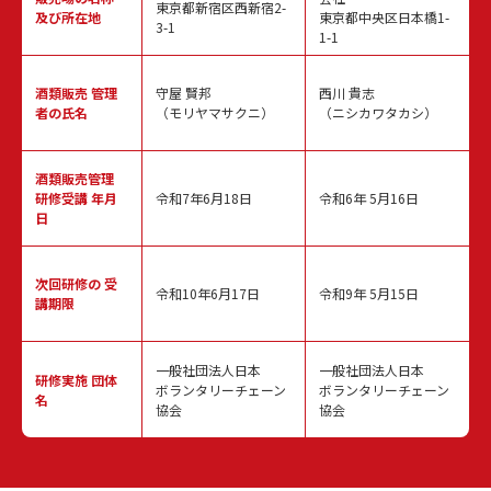
東京都新宿区西新宿2-
及び所在地
東京都中央区日本橋1-
3-1
1-1
酒類販売
管理
守屋 賢邦
西川 貴志
者の氏名
（モリヤマサクニ）
（ニシカワタカシ）
酒類販売管理
研修受講 年月
令和7年6月18日
令和6年 5月16日
日
次回研修の
受
令和10年6月17日
令和9年 5月15日
講期限
一般社団法人日本
一般社団法人日本
研修実施
団体
ボランタリーチェーン
ボランタリーチェーン
名
協会
協会