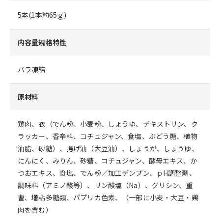
5本(1本約65ｇ)
内容量規格特性
バラ凍結
原材料
鶏肉、衣（でん粉、小麦粉、しょうゆ、デキストリン、ク
ラッカー、香辛料、コチュジャン、食塩、ぶどう糖、植物
油脂、砂糖）、揚げ油（大豆油）、しょうが、しょうゆ、
にんにく、みりん、砂糖、コチュジャン、酵母エキス、か
つおエキス、食塩、でん粉／加工デンプン、ｐH調整剤、
調味料（アミノ酸等）、リン酸塩（Na）、グリシン、重
曹、増粘多糖類、パプリカ色素、（一部に小麦・大豆・鶏
肉を含む）