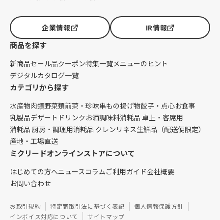
企業情報
IR情報
商品を探す
新商品
セール品
クーポン
特集一覧
メニューのヒント
デジタルカタログ一覧
カテゴリから探す
水産物
肉類
野菜類
前菜・珍味
串もの
揚げ物
餃子・点心
お食事
乳製品
デザート
ドリンク
お酒
調味料
消耗品 卓上・客席用
消耗品 厨房・調理用
消耗品 クレンリネス
生鮮品（配送便限定）
産地・工場直送
ミクリードオンラインストアについて
はじめての方へ
ニュース
コラム
ご利用ガイド
会社概要
お問い合わせ
お取引規約
特定商取引法に基づく表記
個人情報保護方針
インボイス対応について
サイトマップ