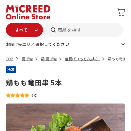
商品を探す
お届け先エリア:
選択してください
TOP
揚げ物
鶏 揚げ物
唐揚げ（もも/むね）
鶏もも竜田串 
冷凍
鶏もも竜田串 5本
（
3
）