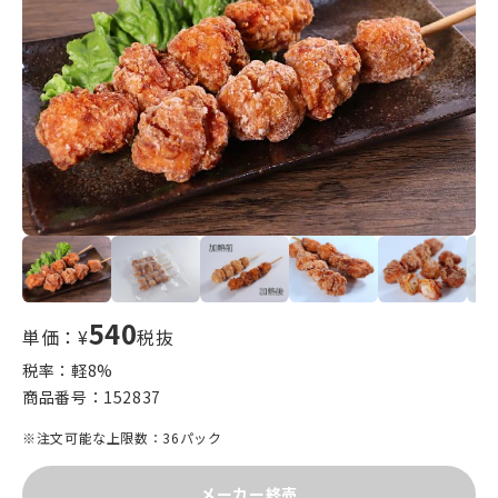
540
単価：¥
税抜
税率：軽
8
%
商品番号：
152837
※注文可能な上限数：36パック
メーカー終売