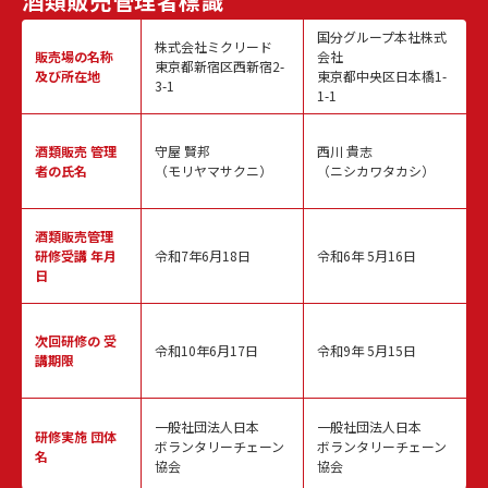
酒類販売
管理者標識
国分グループ本社株式
株式会社ミクリード
販売場の名称
会社
東京都新宿区西新宿2-
及び所在地
東京都中央区日本橋1-
3-1
1-1
酒類販売
管理
守屋 賢邦
西川 貴志
者の氏名
（モリヤマサクニ）
（ニシカワタカシ）
酒類販売管理
研修受講 年月
令和7年6月18日
令和6年 5月16日
日
次回研修の
受
令和10年6月17日
令和9年 5月15日
講期限
一般社団法人日本
一般社団法人日本
研修実施
団体
ボランタリーチェーン
ボランタリーチェーン
名
協会
協会