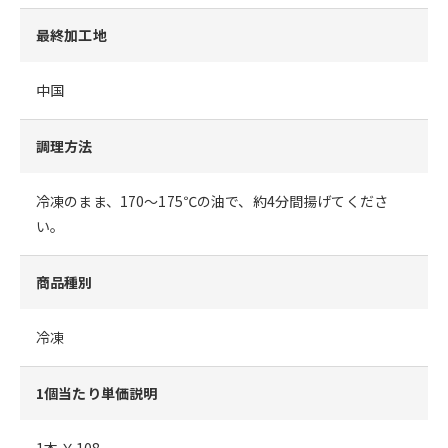
最終加工地
中国
調理方法
冷凍のまま、170～175℃の油で、約4分間揚げてくださ
い。
商品種別
冷凍
1個当たり単価説明
1本 ￥108