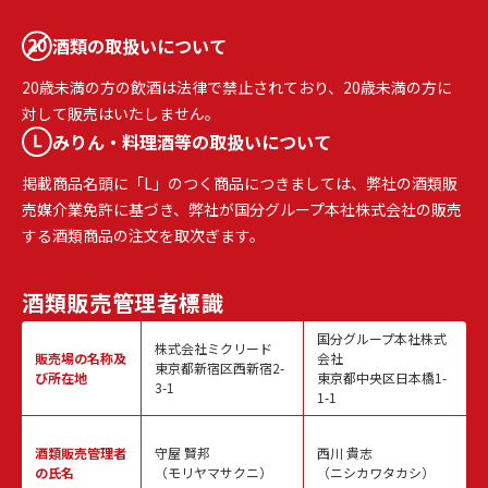
酒類の取扱いについて
20歳未満の方の飲酒は法律で禁止されており、20歳未満の方に
対して販売はいたしません。
みりん・料理酒等の取扱いについて
掲載商品名頭に「L」のつく商品につきましては、弊社の酒類販
売媒介業免許に基づき、弊社が国分グループ本社株式会社の販売
する酒類商品の注文を取次ぎます。
酒類販売
管理者標識
国分グループ本社株式
株式会社ミクリード
販売場の名称
及
会社
東京都新宿区西新宿2-
び所在地
東京都中央区日本橋1-
3-1
1-1
酒類販売
管理者
守屋 賢邦
西川 貴志
の氏名
（モリヤマサクニ）
（ニシカワタカシ）