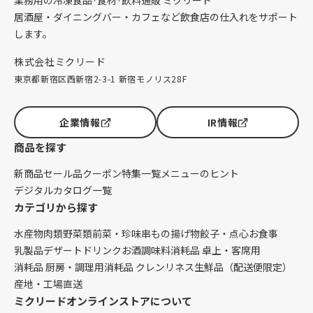
業務用の冷凍食品·食材·飲料通販 ミクリード
居酒屋・ダイニングバー・カフェなど飲食店の仕入れをサポート
します。
株式会社ミクリード
東京都新宿区西新宿2-3-1 新宿モノリス28F
企業情報
IR情報
商品を探す
新商品
セール品
クーポン
特集一覧
メニューのヒント
デジタルカタログ一覧
カテゴリから探す
水産物
肉類
野菜類
前菜・珍味
串もの
揚げ物
餃子・点心
お食事
乳製品
デザート
ドリンク
お酒
調味料
消耗品 卓上・客席用
消耗品 厨房・調理用
消耗品 クレンリネス
生鮮品（配送便限定）
産地・工場直送
ミクリードオンラインストアについて