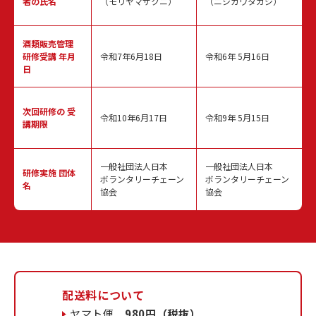
者の氏名
（モリヤマサクニ）
（ニシカワタカシ）
酒類販売管理
研修受講 年月
令和7年6月18日
令和6年 5月16日
日
次回研修の
受
令和10年6月17日
令和9年 5月15日
講期限
一般社団法人日本
一般社団法人日本
研修実施
団体
ボランタリーチェーン
ボランタリーチェーン
名
協会
協会
配送料について
ヤマト便
980円（税抜）