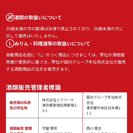
酒類の取扱いについて
20歳未満の方の飲酒は法律で禁止されており、20歳未満の方に
対して販売はいたしません。
みりん・料理酒等の取扱いについて
掲載商品名頭に「L」のつく商品につきましては、弊社の酒類販
売媒介業免許に基づき、弊社が国分グループ本社株式会社の販売
する酒類商品の注文を取次ぎます。
酒類販売
管理者標識
国分グループ本社株式
株式会社ミクリード
販売場の名称
会社
東京都新宿区西新宿2-
及び所在地
東京都中央区日本橋1-
3-1
1-1
酒類販売
管理
守屋 賢邦
西川 貴志