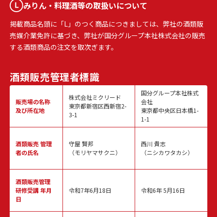
みりん・料理酒等の取扱いについて
掲載商品名頭に「L」のつく商品につきましては、弊社の酒類販
売媒介業免許に基づき、弊社が国分グループ本社株式会社の販売
する酒類商品の注文を取次ぎます。
酒類販売
管理者標識
国分グループ本社株式
株式会社ミクリード
販売場の名称
会社
東京都新宿区西新宿2-
及び所在地
東京都中央区日本橋1-
3-1
1-1
酒類販売
管理
守屋 賢邦
西川 貴志
者の氏名
（モリヤマサクニ）
（ニシカワタカシ）
酒類販売管理
研修受講 年月
令和7年6月18日
令和6年 5月16日
日