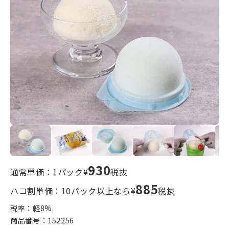
930
通常単価：1パック¥
税抜
885
ハコ割単価：10パック以上なら¥
税抜
税率：軽
8
%
商品番号：
152256