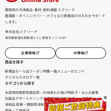
業務用の冷凍食品·食材·飲料通販 ミクリード
居酒屋・ダイニングバー・カフェなど飲食店の仕入れをサポート
します。
株式会社ミクリード
東京都新宿区西新宿2-3-1 新宿モノリス28F
企業情報
IR情報
商品を探す
新商品
セール品
クーポン
特集一覧
メニューのヒント
デジタルカタログ一覧
カテゴリから探す
水産物
肉類
野菜類
前菜・珍味
串もの
揚げ物
餃子・点心
お食事
乳製品
デザート
ドリンク
お酒
調味料
消耗品 卓上・客席用
消耗品 厨房・調理用
消耗品 クレンリネス
生鮮品（配送便限定）
産地・工場直送