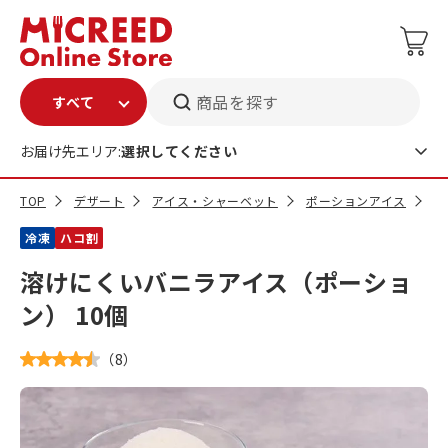
商品を探す
お届け先エリア:
選択してください
TOP
デザート
アイス・シャーベット
ポーションアイス
溶
冷凍
ハコ割
溶けにくいバニラアイス（ポーショ
ン） 10個
（
8
）