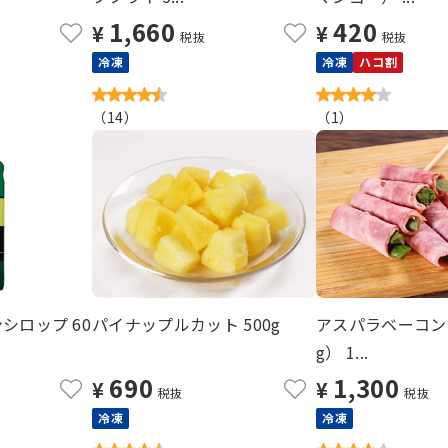
1,660
420
¥
¥
税抜
税抜
冷凍
冷凍
ハコ割
（
14
）
（
1
）
シロップ 60
パイナップルカット 500g
アスパラベーコン
g） 1...
690
1,300
¥
¥
税抜
税抜
冷凍
冷凍