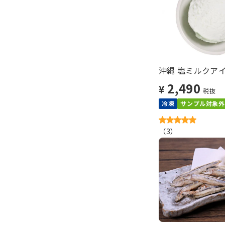
沖縄 塩ミルクアイ
2,490
¥
税抜
冷凍
サンプル対象外
（
3
）