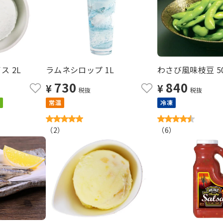
ス 2L
ラムネシロップ 1L
わさび風味枝豆 50
730
840
¥
¥
税抜
税抜
常温
冷凍
（
2
）
（
6
）