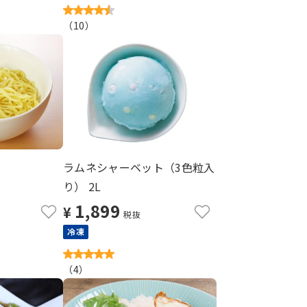
（
10
）
ラムネシャーベット（3色粒入
り） 2L
1,899
¥
税抜
冷凍
（
4
）