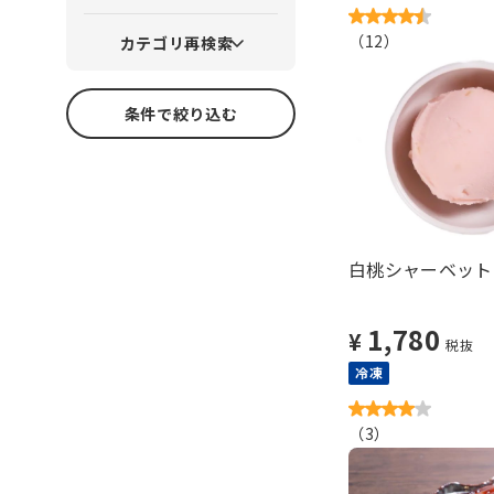
（
12
）
カテゴリ再検索
条件で絞り込む
白桃シャーベット 
1,780
¥
税抜
冷凍
（
3
）