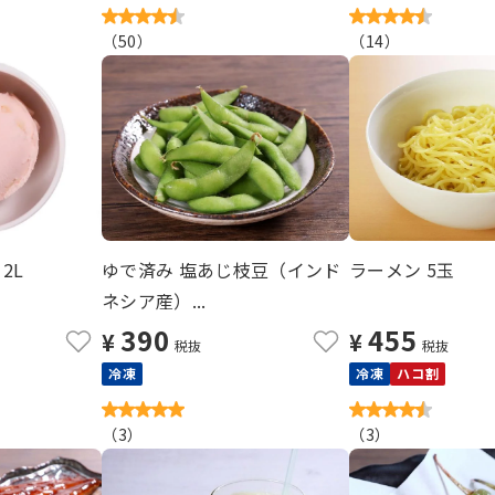
（
50
）
（
14
）
2L
ゆで済み 塩あじ枝豆（インド
ラーメン 5玉
ネシア産）...
390
455
¥
¥
税抜
税抜
冷凍
冷凍
ハコ割
（
3
）
（
3
）