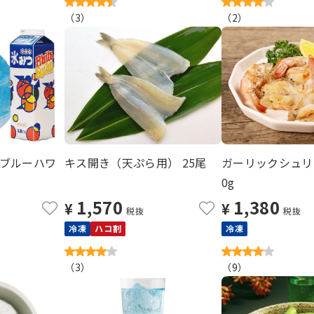
（
3
）
（
2
）
ブルーハワ
キス開き（天ぷら用） 25尾
ガーリックシュリン
0g
1,570
1,380
¥
¥
税抜
税抜
冷凍
ハコ割
冷凍
（
3
）
（
9
）