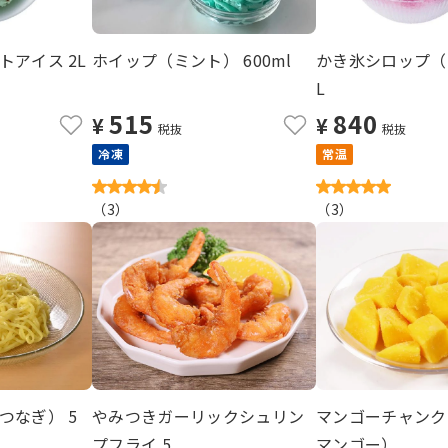
アイス 2L
ホイップ（ミント） 600ml
かき氷シロップ（い
L
515
840
¥
¥
税抜
税抜
冷凍
常温
（
3
）
（
3
）
つなぎ） 5
やみつきガーリックシュリン
マンゴーチャンク
プフライ 5...
マンゴー） ...