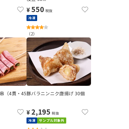
550
¥
税抜
冷凍
（
2
）
串（4貫・45
豚バラニンニク唐揚げ 30個
2,195
¥
税抜
冷凍
サンプル対象外