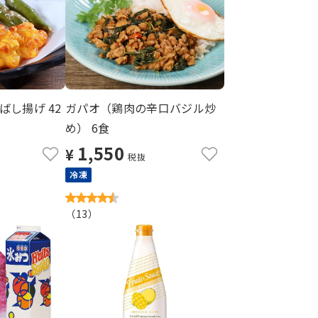
し揚げ 42
ガパオ（鶏肉の辛口バジル炒
め） 6食
1,550
¥
税抜
冷凍
（
13
）