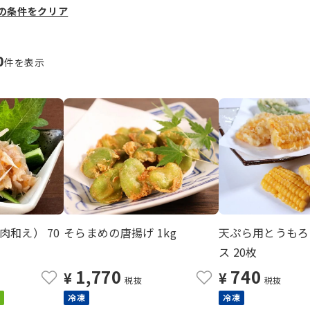
の条件をクリア
0
件を表示
和え） 70
そらまめの唐揚げ 1kg
天ぷら用とうもろ
ス 20枚
1,770
740
¥
¥
税抜
税抜
冷凍
冷凍