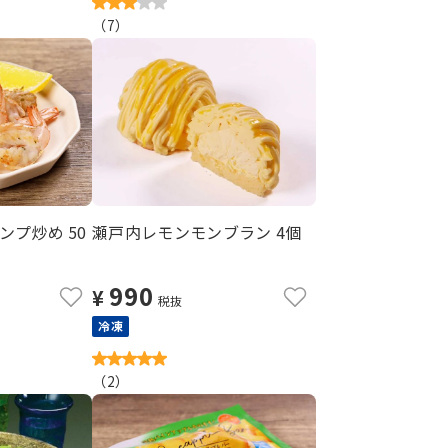
（
7
）
プ炒め 50
瀬戸内レモンモンブラン 4個
990
¥
税抜
冷凍
（
2
）