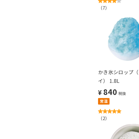
（
7
）
かき氷シロップ（
イ） 1.8L
840
¥
税抜
常温
（
2
）