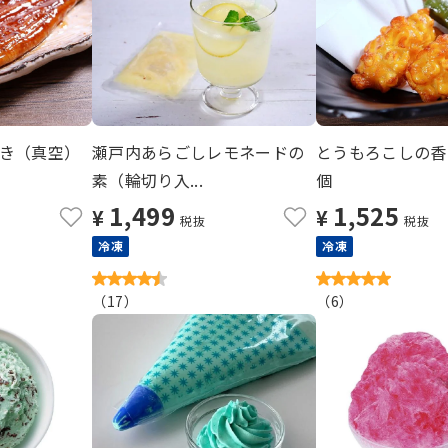
き（真空）
瀬戸内あらごしレモネードの
とうもろこしの香ば
素（輪切り入...
個
1,499
1,525
¥
¥
税抜
税抜
冷凍
冷凍
（
17
）
（
6
）