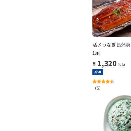
活〆うなぎ長蒲焼
1尾
1,320
¥
税抜
冷凍
（
5
）