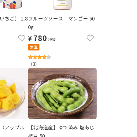
ちご） 1.8
フルーツソース マンゴー 50
0g
780
¥
税抜
常温
（
3
）
（アップル
【北海道産】ゆで済み 塩あじ
枝豆 50...