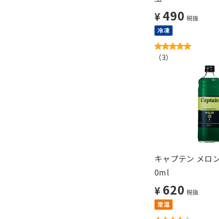
490
¥
税抜
冷凍
（
3
）
キャプテン メロン
0ml
620
¥
税抜
常温