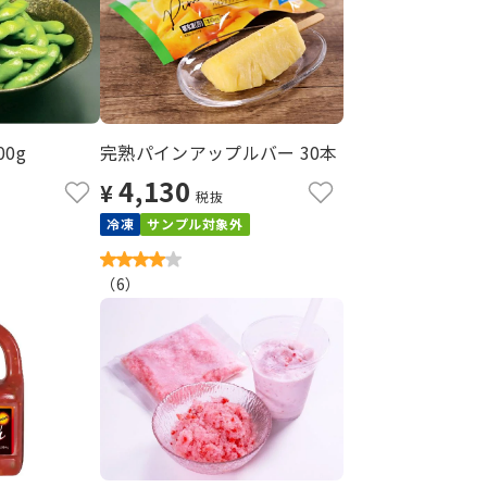
0g
完熟パインアップルバー 30本
4,130
¥
税抜
冷凍
サンプル対象外
（
6
）