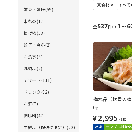
夏食材
すべて
前菜・珍味(55)
串もの(17)
537
1～6
全
件中
揚げ物(53)
餃子・点心(2)
お食事(31)
乳製品(2)
デザート(111)
ドリンク(82)
梅水晶（軟骨の梅肉
お酒(7)
0g
調味料(47)
2,995
¥
税抜
冷凍
サンプル対象外
生鮮品（配送便限定）(22)