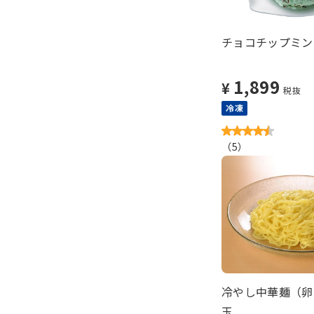
チョコチップミント
1,899
¥
税抜
冷凍
（
5
）
冷やし中華麺（卵
玉