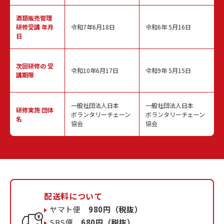
酒類販売管理
研修受講 年月
令和7年6月18日
令和6年 5月16日
日
次回研修の
受
令和10年6月17日
令和9年 5月15日
講期限
一般社団法人日本
一般社団法人日本
研修実施
団体
ボランタリーチェーン
ボランタリーチェーン
名
協会
協会
配送料について
ヤマト便
980円（税抜）
SBS便
680円（税抜）