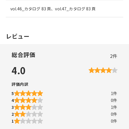
vol.46_カタログ 83 頁、vol.47_カタログ 83 頁
レビュー
総合評価
2
件
4.0
評価内訳
5
1
件
4
0
件
3
1
件
2
0
件
1
0
件