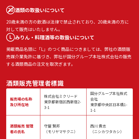
酒類の取扱いについて
20歳未満の方の飲酒は法律で禁止されており、20歳未満の方に
対して販売はいたしません。
みりん・料理酒等の取扱いについて
掲載商品名頭に「L」のつく商品につきましては、弊社の酒類販
売媒介業免許に基づき、弊社が国分グループ本社株式会社の販売
する酒類商品の注文を取次ぎます。
酒類販売
管理者標識
国分グループ本社株式
株式会社ミクリード
販売場の名称
会社
東京都新宿区西新宿2-
及び所在地
東京都中央区日本橋1-
3-1
1-1
酒類販売
管理
守屋 賢邦
西川 貴志
者の氏名
（モリヤマサクニ）
（ニシカワタカシ）