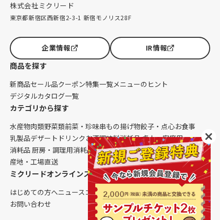
株式会社ミクリード
東京都新宿区西新宿2-3-1 新宿モノリス28F
企業情報
IR情報
商品を探す
新商品
セール品
クーポン
特集一覧
メニューのヒント
デジタルカタログ一覧
カテゴリから探す
水産物
肉類
野菜類
前菜・珍味
串もの
揚げ物
餃子・点心
お食事
乳製品
デザート
ドリンク
お酒
調味料
消耗品 卓上・客席用
消耗品 厨房・調理用
消耗品 クレンリネス
生鮮品（配送便限定）
産地・工場直送
ミクリードオンラインストアについて
はじめての方へ
ニュース
コラム
ご利用ガイド
会社概要
お問い合わせ