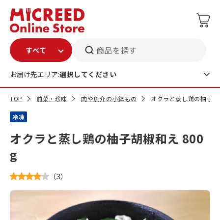
商品を探す
お届け先エリア:
選択してください
TOP
前菜・珍味
肉や魚介の小鉢もの
オクラと蒸し鶏の柚子胡椒
冷凍
オクラと蒸し鶏の柚子胡椒和え 800
g
（
3
）