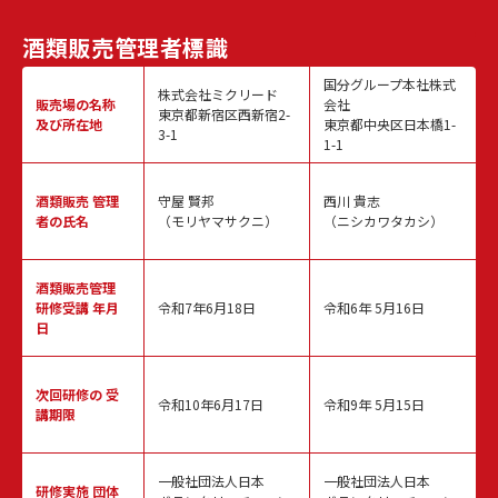
酒類販売
管理者標識
国分グループ本社株式
株式会社ミクリード
販売場の名称
会社
東京都新宿区西新宿2-
及び所在地
東京都中央区日本橋1-
3-1
1-1
酒類販売
管理
守屋 賢邦
西川 貴志
者の氏名
（モリヤマサクニ）
（ニシカワタカシ）
酒類販売管理
研修受講 年月
令和7年6月18日
令和6年 5月16日
日
次回研修の
受
令和10年6月17日
令和9年 5月15日
講期限
一般社団法人日本
一般社団法人日本
研修実施
団体