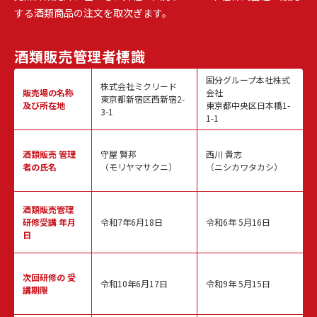
する酒類商品の注文を取次ぎます。
酒類販売
管理者標識
国分グループ本社株式
株式会社ミクリード
販売場の名称
会社
東京都新宿区西新宿2-
及び所在地
東京都中央区日本橋1-
3-1
1-1
酒類販売
管理
守屋 賢邦
西川 貴志
者の氏名
（モリヤマサクニ）
（ニシカワタカシ）
酒類販売管理
研修受講 年月
令和7年6月18日
令和6年 5月16日
日
次回研修の
受
令和10年6月17日
令和9年 5月15日
講期限