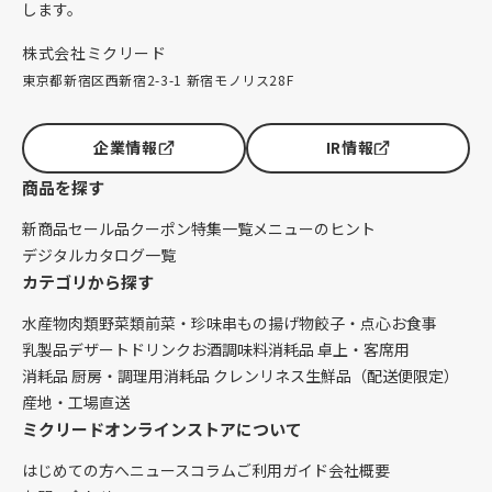
します。
株式会社ミクリード
東京都新宿区西新宿2-3-1 新宿モノリス28F
企業情報
IR情報
商品を探す
新商品
セール品
クーポン
特集一覧
メニューのヒント
デジタルカタログ一覧
カテゴリから探す
水産物
肉類
野菜類
前菜・珍味
串もの
揚げ物
餃子・点心
お食事
乳製品
デザート
ドリンク
お酒
調味料
消耗品 卓上・客席用
消耗品 厨房・調理用
消耗品 クレンリネス
生鮮品（配送便限定）
産地・工場直送
ミクリードオンラインストアについて
はじめての方へ
ニュース
コラム
ご利用ガイド
会社概要