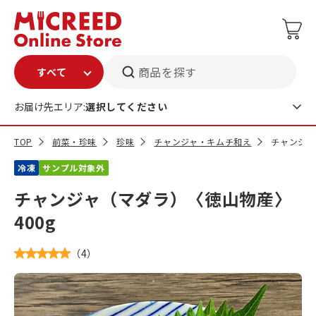
商品を探す
お届け先エリア:
選択してください
TOP
前菜・珍味
珍味
チャンジャ・キムチ和え
チャンジャ
冷凍
サンプル対象外
チャンジャ（マダラ）〈徳山物産〉
400g
（
4
）