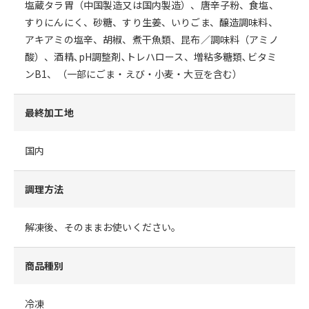
塩蔵タラ胃（中国製造又は国内製造）、唐辛子粉、食塩、
すりにんにく、砂糖、すり生姜、いりごま、醸造調味料、
アキアミの塩辛、胡椒、煮干魚類、昆布／調味料（アミノ
酸）、酒精､pH調整剤､トレハロース、増粘多糖類､ビタミ
ンB1、（一部にごま・えび・小麦・大豆を含む）
最終加工地
国内
調理方法
解凍後、そのままお使いください。
商品種別
冷凍