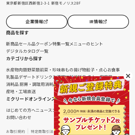
東京都新宿区西新宿2-3-1 新宿モノリス28F
企業情報
IR情報
商品を探す
新商品
セール品
クーポン
特集一覧
メニューのヒント
デジタルカタログ一覧
カテゴリから探す
水産物
肉類
野菜類
前菜・珍味
串もの
揚げ物
餃子・点心
お食事
乳製品
デザート
ドリンク
お酒
調味料
消耗品 卓上・客席用
消耗品 厨房・調理用
消耗品 クレンリネス
生鮮品（配送便限定）
産地・工場直送
ミクリードオンラインストアについて
はじめての方へ
ニュース
コラム
ご利用ガイド
会社概要
お問い合わせ
お取引規約
特定商取引法に基づく表記
個人情報保護方針