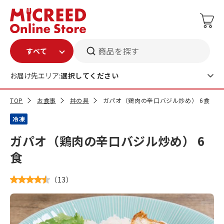
商品を探す
お届け先エリア:
選択してください
TOP
お食事
丼の具
ガパオ（鶏肉の辛口バジル炒め） 6食
冷凍
ガパオ（鶏肉の辛口バジル炒め） 6
食
（
13
）