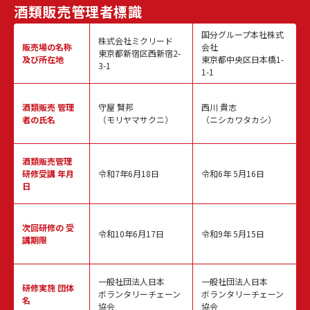
酒類販売
管理者標識
国分グループ本社株式
株式会社ミクリード
販売場の名称
会社
東京都新宿区西新宿2-
及び所在地
東京都中央区日本橋1-
3-1
1-1
酒類販売
管理
守屋 賢邦
西川 貴志
者の氏名
（モリヤマサクニ）
（ニシカワタカシ）
酒類販売管理
研修受講 年月
令和7年6月18日
令和6年 5月16日
日
次回研修の
受
令和10年6月17日
令和9年 5月15日
講期限
一般社団法人日本
一般社団法人日本
研修実施
団体
ボランタリーチェーン
ボランタリーチェーン
名
協会
協会