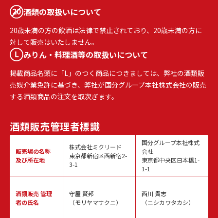
酒類の取扱いについて
20歳未満の方の飲酒は法律で禁止されており、20歳未満の方に
対して販売はいたしません。
みりん・料理酒等の取扱いについて
掲載商品名頭に「L」のつく商品につきましては、弊社の酒類販
売媒介業免許に基づき、弊社が国分グループ本社株式会社の販売
する酒類商品の注文を取次ぎます。
酒類販売
管理者標識
国分グループ本社株式
株式会社ミクリード
販売場の名称
会社
東京都新宿区西新宿2-
及び所在地
東京都中央区日本橋1-
3-1
1-1
酒類販売
管理
守屋 賢邦
西川 貴志
者の氏名
（モリヤマサクニ）
（ニシカワタカシ）