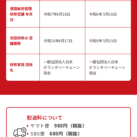
酒類販売管理
研修受講 年月
令和7年6月18日
令和6年 5月16日
日
次回研修の
受
令和10年6月17日
令和9年 5月15日
講期限
一般社団法人日本
一般社団法人日本
研修実施
団体
ボランタリーチェーン
ボランタリーチェーン
名
協会
協会
配送料について
ヤマト便
980円（税抜）
SBS便
680円（税抜）