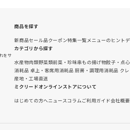
商品を探す
新商品
セール品
クーポン
特集一覧
メニューのヒント
カテゴリから探す
れをサ
水産物
肉類
野菜類
前菜・珍味
串もの
揚げ物
餃子・点
消耗品 卓上・客席用
消耗品 厨房・調理用
消耗品 ク
産地・工場直送
ミクリードオンラインストアについて
はじめての方へ
ニュース
コラム
ご利用ガイド
会社概要