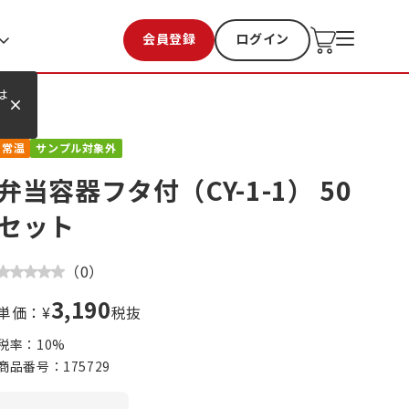
会員登録
ログイン
お気に入り
過去購入
は
常温
サンプル対象外
弁当容器フタ付（CY-1-1） 50
セット
（
0
）
3,190
単価：¥
税抜
税率：
10
%
商品番号：
175729