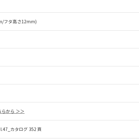
mm/フタ高さ12mm)
らから ＞＞
ol.47_カタログ 352 頁