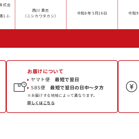
株式会
西川 貴志
令和6年 5月16日
令和9
1-1-
（ニシカワタカシ）
お届けについて
ヤマト便
最短で翌日
SBS便
最短で翌日の日中〜夕方
※お届けする地域によって異なります。
詳しくはこちら