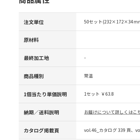
注文単位
50セット(232×172×34
原材料
最終加工地
-
商品種別
常温
1個当たり単価説明
1セット ￥63.8
納期／送料説明
お届けについて詳しくはこち
カタログ掲載頁
vol.46_カタログ 339 頁、v