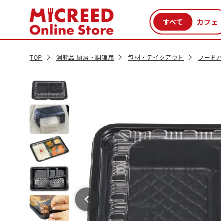
カテゴリから探す
新商品
セール品
クーポン
特集一覧
TOP
消耗品 厨房・調理用
包材・テイクアウト
フード