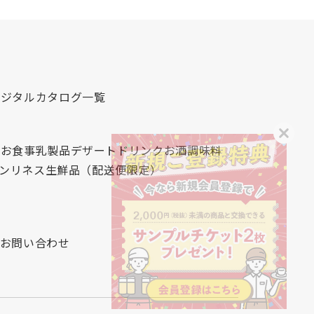
デジタルカタログ一覧
心
お食事
乳製品
デザート
ドリンク
お酒
調味料
レンリネス
生鮮品（配送便限定）
お問い合わせ