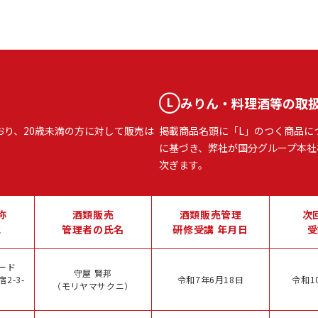
みりん・料理酒等の取
おり、20歳未満の方に対して販売は
掲載商品名頭に「L」のつく商品に
に基づき、弊社が国分グループ本社
次ぎます。
称
酒類販売
酒類販売管理
次
地
管理者の氏名
研修受講 年月日
受
ード
守屋 賢邦
2-3-
令和7年6月18日
令和1
（モリヤマサクニ）