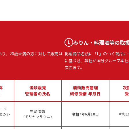
みりん・料理酒等の取
おり、20歳未満の方に対して販売は
掲載商品名頭に「L」のつく商品に
に基づき、弊社が国分グループ本社
次ぎます。
称
酒類販売
酒類販売管理
次
地
管理者の氏名
研修受講 年月日
受
ード
守屋 賢邦
2-3-
令和7年6月18日
令和1
（モリヤマサクニ）