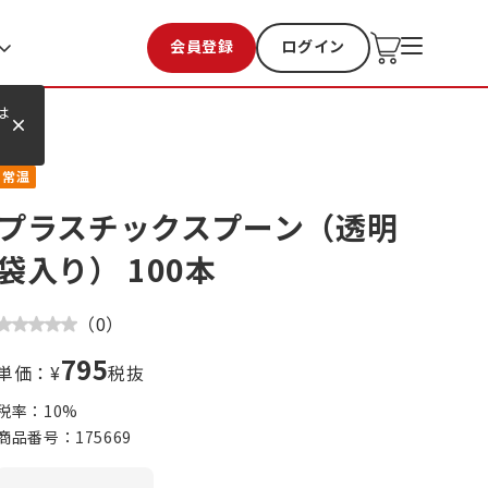
会員登録
ログイン
お気に入り
過去購入
は
常温
プラスチックスプーン（透明
袋入り） 100本
（
0
）
795
単価：¥
税抜
税率：
10
%
商品番号：
175669