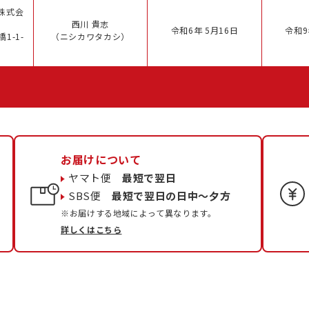
株式会
西川 貴志
令和6年 5月16日
令和9
1-1-
（ニシカワタカシ）
お届けについて
ヤマト便
最短で翌日
SBS便
最短で翌日の日中〜夕方
※お届けする地域によって異なります。
詳しくはこちら