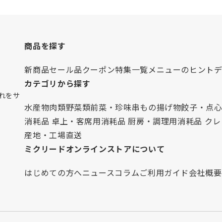
商品を探す
新商品
セール品
クーポン
特集一覧
メニューのヒント
カテゴリから探す
れをサ
水産物
肉類
野菜類
前菜・珍味
串もの
揚げ物
餃子・点
消耗品 卓上・客席用
消耗品 厨房・調理用
消耗品 ク
産地・工場直送
ミクリードオンラインストアについて
はじめての方へ
ニュース
コラム
ご利用ガイド
会社概要