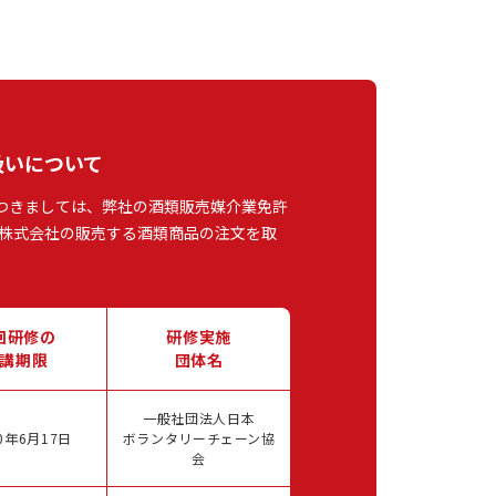
扱いについて
つきましては、弊社の酒類販売媒介業免許
株式会社の販売する酒類商品の注文を取
回研修の
研修実施
講期限
団体名
一般社団法人日本
0年6月17日
ボランタリーチェーン協
会