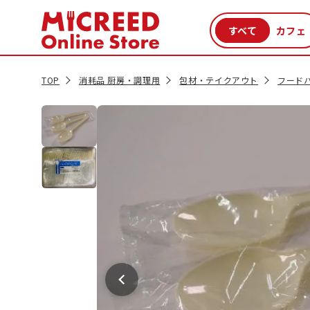
カテゴリから探す
新商品
セール品
クーポン
特集一覧
TOP
消耗品 厨房・調理用
包材・テイクアウト
フード