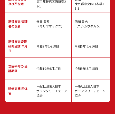
東京都新宿区西新宿2-
及び所在地
東京都中央区日本橋1-
3-1
1-1
酒類販売
管理
守屋 賢邦
西川 貴志
者の氏名
（モリヤマサクニ）
（ニシカワタカシ）
酒類販売管理
研修受講 年月
令和7年6月18日
令和6年 5月16日
日
次回研修の
受
令和10年6月17日
令和9年 5月15日
講期限
一般社団法人日本
一般社団法人日本
研修実施
団体
ボランタリーチェーン
ボランタリーチェーン
名
協会
協会