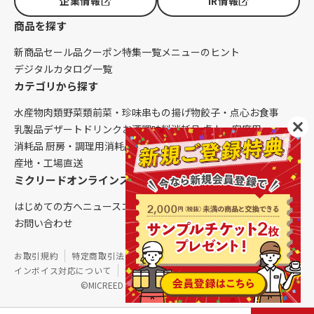
企業情報
IR情報
商品を探す
新商品
セール品
クーポン
特集一覧
メニューのヒント
デジタルカタログ一覧
カテゴリから探す
水産物
肉類
野菜類
前菜・珍味
串もの
揚げ物
餃子・点心
お食事
乳製品
デザート
ドリンク
お酒
調味料
消耗品 卓上・客席用
消耗品 厨房・調理用
消耗品 クレンリネス
生鮮品（配送便限定）
産地・工場直送
ミクリードオンラインストアについて
はじめての方へ
ニュース
コラム
ご利用ガイド
会社概要
お問い合わせ
お取引規約
特定商取引法に基づく表記
個人情報保護方針
インボイス対応について
サイトマップ
©MICREED CO.,LTD. All Rights Reserved.