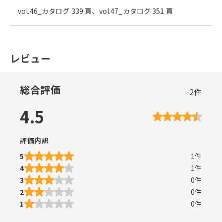
vol.46_カタログ 339 頁、vol.47_カタログ 351 頁
レビュー
総合評価
2
件
4.5
評価内訳
5
1
件
4
1
件
3
0
件
2
0
件
1
0
件