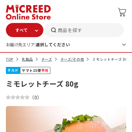
商品を探す
お届け先エリア:
選択してください
TOP
乳製品
チーズ
チーズ/その他
ミモレットチーズ 80g
チルド
ヤマト15便
不可
ミモレットチーズ 80g
（
0
）