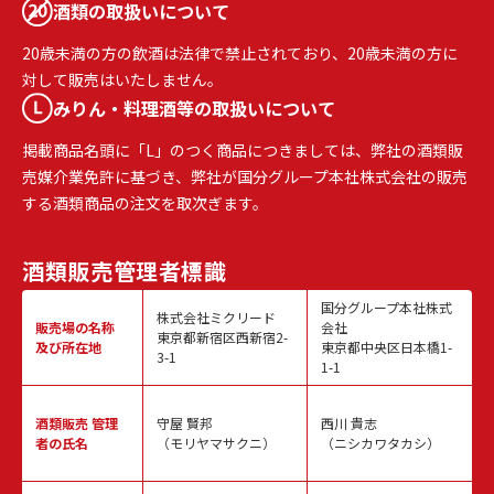
酒類の取扱いについて
20歳未満の方の飲酒は法律で禁止されており、20歳未満の方に
対して販売はいたしません。
みりん・料理酒等の取扱いについて
掲載商品名頭に「L」のつく商品につきましては、弊社の酒類販
売媒介業免許に基づき、弊社が国分グループ本社株式会社の販売
する酒類商品の注文を取次ぎます。
酒類販売
管理者標識
国分グループ本社株式
株式会社ミクリード
販売場の名称
会社
東京都新宿区西新宿2-
及び所在地
東京都中央区日本橋1-
3-1
1-1
酒類販売
管理
守屋 賢邦
西川 貴志
者の氏名
（モリヤマサクニ）
（ニシカワタカシ）