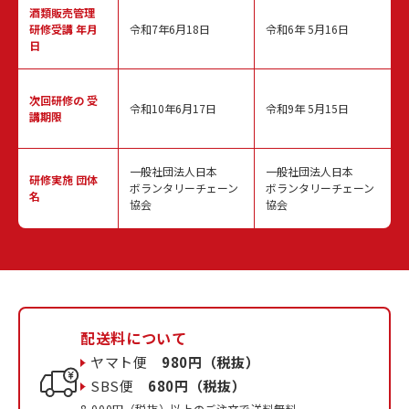
酒類販売管理
研修受講 年月
令和7年6月18日
令和6年 5月16日
日
次回研修の
受
令和10年6月17日
令和9年 5月15日
講期限
一般社団法人日本
一般社団法人日本
研修実施
団体
ボランタリーチェーン
ボランタリーチェーン
名
協会
協会
配送料について
ヤマト便
980円（税抜）
SBS便
680円（税抜）
8,000円（税抜）以上のご注文で送料無料