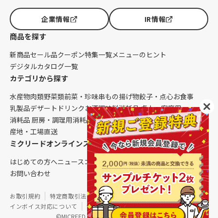
企業情報
IR情報
商品を探す
新商品
セール品
クーポン
特集一覧
メニューのヒント
デジタルカタログ一覧
カテゴリから探す
水産物
肉類
野菜類
前菜・珍味
串もの
揚げ物
餃子・点心
お食事
乳製品
デザート
ドリンク
お酒
調味料
消耗品 卓上・客席用
消耗品 厨房・調理用
消耗品 クレンリネス
生鮮品（配送便限定）
産地・工場直送
ミクリードオンラインストアについて
はじめての方へ
ニュース
コラム
ご利用ガイド
会社概要
お問い合わせ
お取引規約
特定商取引法に基づく表記
個人情報保護方針
インボイス対応について
サイトマップ
©MICREED CO.,LTD. All Rights Reserved.