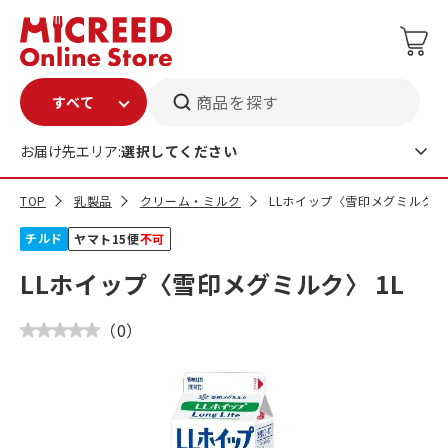
商品を探す
お届け先エリア:
選択してください
TOP
乳製品
クリーム・ミルク
LLホイップ〈雪印メグミルク〉 
チルド
ヤマト15便
不可
LLホイップ〈雪印メグミルク〉 1L
（
0
）