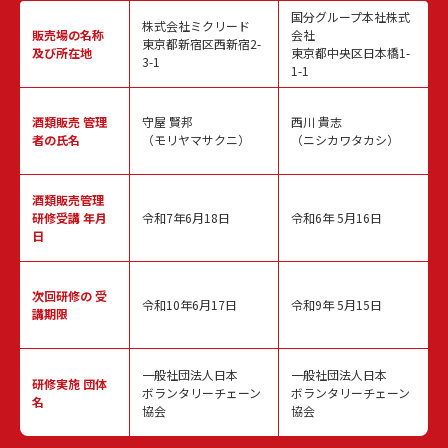
国分グループ本社株式
株式会社ミクリード
販売場の名称
会社
東京都新宿区西新宿2-
及び所在地
東京都中央区日本橋1-
3-1
1-1
酒類販売
管理
守屋 賢邦
西川 貴志
者の氏名
（モリヤマサクニ）
（ニシカワタカシ）
酒類販売管理
研修受講 年月
令和7年6月18日
令和6年 5月16日
日
次回研修の
受
令和10年6月17日
令和9年 5月15日
講期限
一般社団法人日本
一般社団法人日本
研修実施
団体
ボランタリーチェーン
ボランタリーチェーン
名
協会
協会