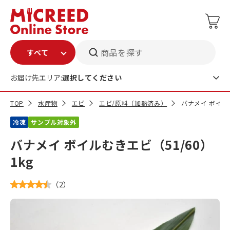
商品を探す
お届け先エリア:
選択してください
TOP
水産物
エビ
エビ/原料（加熱済み）
バナメイ ボイルむ
冷凍
サンプル対象外
バナメイ ボイルむきエビ（51/60）
1kg
（
2
）