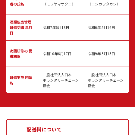
者の氏名
（モリヤマサクニ）
（ニシカワタカシ）
酒類販売管理
研修受講 年月
令和7年6月18日
令和6年 5月16日
日
次回研修の
受
令和10年6月17日
令和9年 5月15日
講期限
一般社団法人日本
一般社団法人日本
研修実施
団体
ボランタリーチェーン
ボランタリーチェーン
名
協会
協会
配送料について