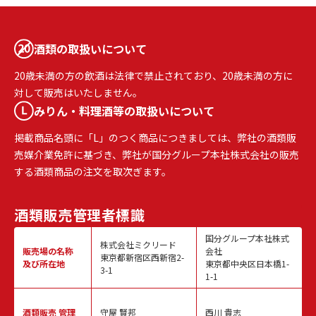
酒類の取扱いについて
20歳未満の方の飲酒は法律で禁止されており、20歳未満の方に
対して販売はいたしません。
みりん・料理酒等の取扱いについて
掲載商品名頭に「L」のつく商品につきましては、弊社の酒類販
売媒介業免許に基づき、弊社が国分グループ本社株式会社の販売
する酒類商品の注文を取次ぎます。
酒類販売
管理者標識
国分グループ本社株式
株式会社ミクリード
販売場の名称
会社
東京都新宿区西新宿2-
及び所在地
東京都中央区日本橋1-
3-1
1-1
酒類販売
管理
守屋 賢邦
西川 貴志