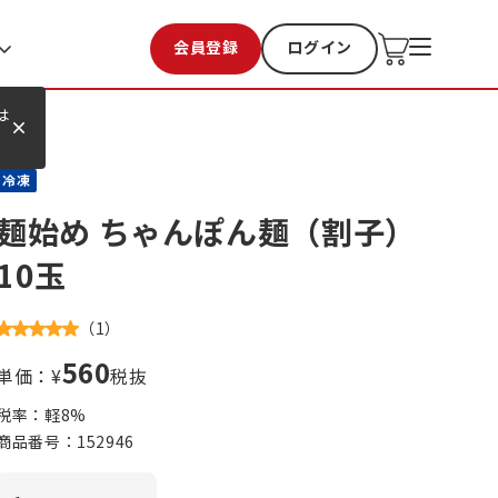
会員登録
ログイン
お気に入り
過去購入
は
冷凍
麺始め ちゃんぽん麺（割子）
10玉
（
1
）
560
単価：¥
税抜
税率：軽
8
%
商品番号：
152946