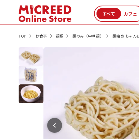
カテゴリから探す
新商品
セール品
クーポン
特集一覧
TOP
お食事
麺類
麺のみ（中華麺）
麺始め ちゃん