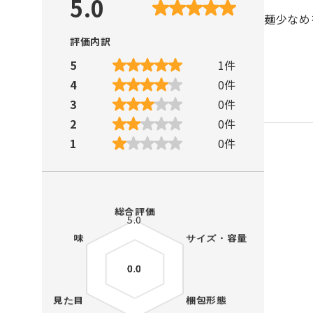
5.0
麺少なめ
評価内訳
5
1
件
4
0
件
3
0
件
2
0
件
1
0
件