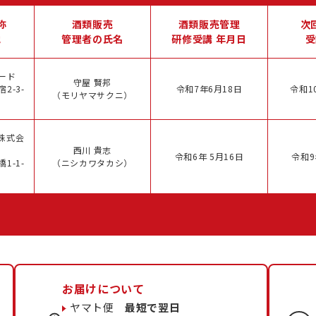
称
酒類販売
酒類販売管理
次
地
管理者の氏名
研修受講 年月日
受
ード
守屋 賢邦
2-3-
令和7年6月18日
令和1
（モリヤマサクニ）
株式会
西川 貴志
令和6年 5月16日
令和9
1-1-
（ニシカワタカシ）
お届けについて
ヤマト便
最短で翌日