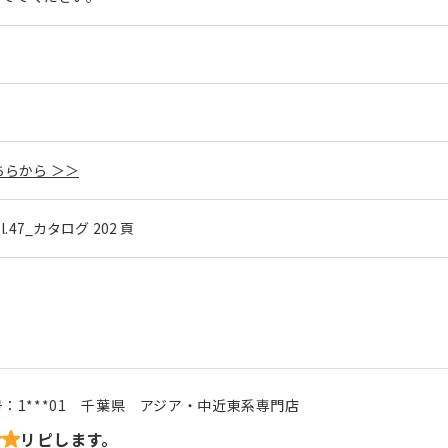
らから ＞＞
ol.47_カタログ 202 頁
号：
1***01
千葉県
アジア・中近東系専門店
リピします。