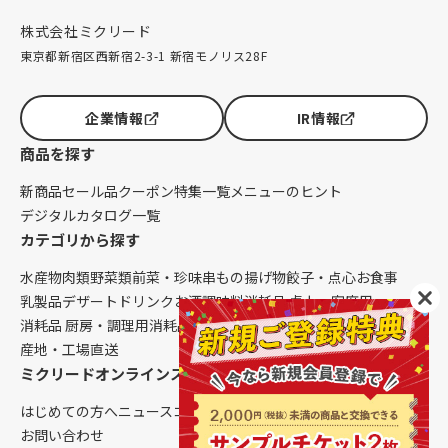
株式会社ミクリード
東京都新宿区西新宿2-3-1 新宿モノリス28F
企業情報
IR情報
商品を探す
新商品
セール品
クーポン
特集一覧
メニューのヒント
デジタルカタログ一覧
カテゴリから探す
水産物
肉類
野菜類
前菜・珍味
串もの
揚げ物
餃子・点心
お食事
乳製品
デザート
ドリンク
お酒
調味料
消耗品 卓上・客席用
消耗品 厨房・調理用
消耗品 クレンリネス
生鮮品（配送便限定）
産地・工場直送
ミクリードオンラインストアについて
はじめての方へ
ニュース
コラム
ご利用ガイド
会社概要
お問い合わせ