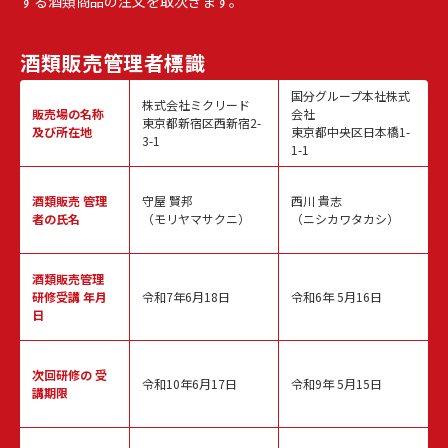
する酒類商品の注文を取次ぎます。
酒類販売
管理者標識
国分グループ本社株式
株式会社ミクリード
販売場の名称
会社
東京都新宿区西新宿2-
及び所在地
東京都中央区日本橋1-
3-1
1-1
酒類販売
管理
守屋 賢邦
西川 貴志
者の氏名
（モリヤマサクニ）
（ニシカワタカシ）
酒類販売管理
研修受講 年月
令和7年6月18日
令和6年 5月16日
日
次回研修の
受
令和10年6月17日
令和9年 5月15日
講期限