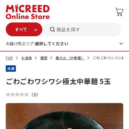
商品を探す
お届け先エリア:
選択してください
TOP
お食事
麺類
麺のみ（中華麺）
ごわごわワシワシ極太
冷凍
ごわごわワシワシ極太中華麺 5玉
（
0
）