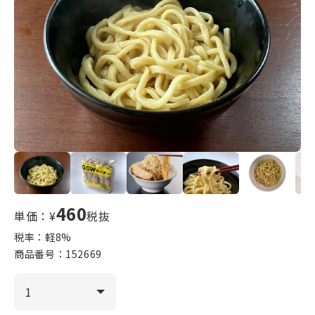
460
単価：¥
税抜
税率：軽
8
%
商品番号：
152669