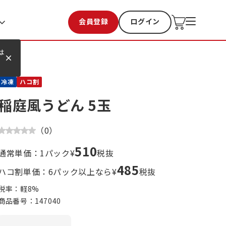
会員登録
ログイン
お気に入り
過去購入
は
冷凍
ハコ割
稲庭風うどん 5玉
（
0
）
510
通常単価：1パック¥
税抜
485
ハコ割単価：6パック以上なら¥
税抜
税率：軽
8
%
商品番号：
147040