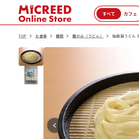
カテゴリから探す
新商品
セール品
クーポン
特集一覧
TOP
お食事
麺類
麺のみ（うどん）
稲庭風うどん 