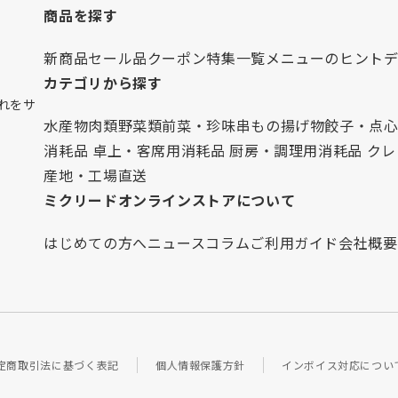
商品を探す
新商品
セール品
クーポン
特集一覧
メニューのヒント
カテゴリから探す
れをサ
水産物
肉類
野菜類
前菜・珍味
串もの
揚げ物
餃子・点
消耗品 卓上・客席用
消耗品 厨房・調理用
消耗品 ク
産地・工場直送
ミクリードオンラインストアについて
はじめての方へ
ニュース
コラム
ご利用ガイド
会社概要
定商取引法に基づく表記
個人情報保護方針
インボイス対応につい