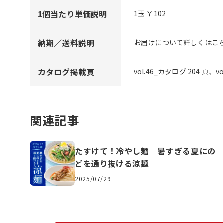
1個当たり単価説明
1玉 ￥102
納期／送料説明
お届けについて詳しくはこち
カタログ掲載頁
vol.46_カタログ 204 頁、v
関連記事
たすけて！冷やし麺 暑すぎる夏にの
どを通り抜ける涼麺
2025/07/29