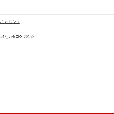
らから ＞＞
ol.47_カタログ 201 頁