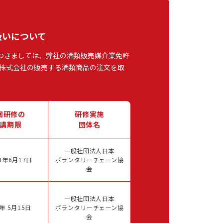
扱いについて
つきましては、弊社の酒類販売媒介業免許
株式会社の販売する酒類商品の注文を取
回研修の
研修実施
講期限
団体名
一般社団法人日本
0年6月17日
ボランタリーチェーン協
会
一般社団法人日本
年 5月15日
ボランタリーチェーン協
会