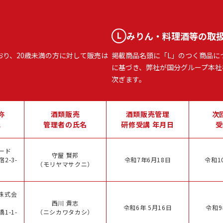
みりん・料理酒等の取
おり、20歳未満の方に対して販売は
掲載商品名頭に「L」のつく商品に
に基づき、弊社が国分グループ本社
次ぎます。
称
酒類販売
酒類販売管理
次
地
管理者の氏名
研修受講 年月日
受
ード
守屋 賢邦
2-3-
令和7年6月18日
令和1
（モリヤマサクニ）
株式会
西川 貴志
令和6年 5月16日
令和9
1-1-
（ニシカワタカシ）