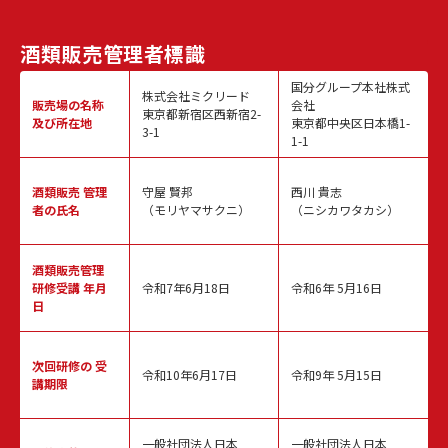
酒類販売
管理者標識
国分グループ本社株式
株式会社ミクリード
販売場の名称
会社
東京都新宿区西新宿2-
及び所在地
東京都中央区日本橋1-
3-1
1-1
酒類販売
管理
守屋 賢邦
西川 貴志
者の氏名
（モリヤマサクニ）
（ニシカワタカシ）
酒類販売管理
研修受講 年月
令和7年6月18日
令和6年 5月16日
日
次回研修の
受
令和10年6月17日
令和9年 5月15日
講期限
一般社団法人日本
一般社団法人日本