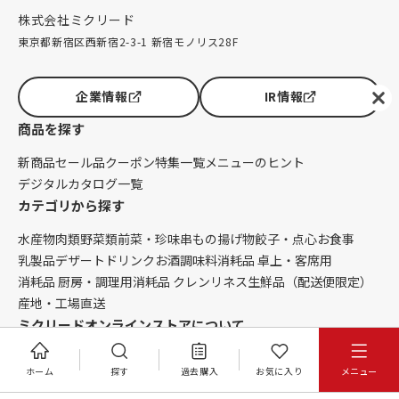
株式会社ミクリード
東京都新宿区西新宿2-3-1 新宿モノリス28F
企業情報
IR情報
商品を探す
新商品
セール品
クーポン
特集一覧
メニューのヒント
デジタルカタログ一覧
カテゴリから探す
水産物
肉類
野菜類
前菜・珍味
串もの
揚げ物
餃子・点心
お食事
乳製品
デザート
ドリンク
お酒
調味料
消耗品 卓上・客席用
消耗品 厨房・調理用
消耗品 クレンリネス
生鮮品（配送便限定）
産地・工場直送
ミクリードオンラインストアについて
はじめての方へ
ニュース
コラム
ご利用ガイド
会社概要
ホーム
探す
過去購入
お気に入り
メニュー
お問い合わせ