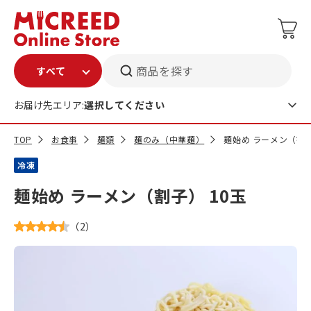
商品を探す
お届け先エリア:
選択してください
TOP
お食事
麺類
麺のみ（中華麺）
麺始め ラーメン（割子
冷凍
麺始め ラーメン（割子） 10玉
（
2
）