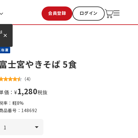
会員登録
ログイン
お気に入り
過去購入
は
冷凍
富士宮やきそば 5食
（
4
）
1,280
単価：¥
税抜
税率：軽
8
%
商品番号：
148692