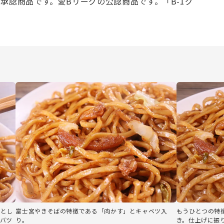
承認商品です。愛Bリーグの公認商品です。「B-1グ
。
ちとし
富士宮やきそばの特徴である「肉かす」とキャベツ入
もうひとつの特
バツ
り。
き。仕上げに振