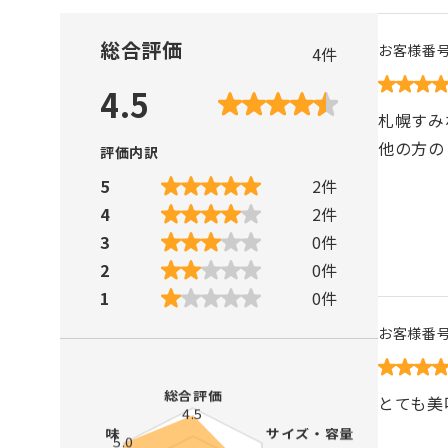
総合評価
お客様番
4
件
4.5
札幌すみ
他の方の
評価内訳
5
2
件
4
2
件
3
0
件
2
0
件
1
0
件
お客様番
とても美