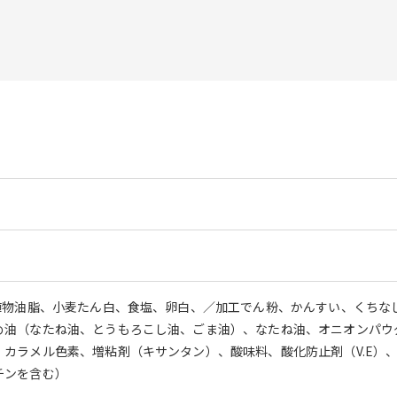
植物油脂、小麦たん白、食塩、卵白、／加工でん粉、かんすい、くちな
め油（なたね油、とうもろこし油、ごま油）、なたね油、オニオンパウ
、カラメル色素、増粘剤（キサンタン）、酸味料、酸化防止剤（V.E）
チンを含む）