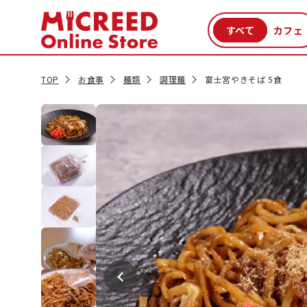
カテゴリから探す
新商品
セール品
クーポン
特集一覧
TOP
お食事
麺類
調理麺
富士宮やきそば 5食