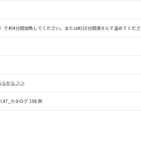
W）で約4分間加熱してください。または約10分間湯せんで温めてくだ
らから ＞＞
ol.47_カタログ 198 頁